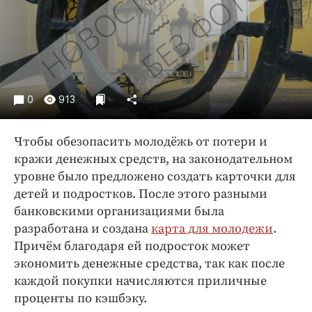
Криминал
Культура
Недвижимость и ЖКХ
Образование
Общество
0
913
Погода
Праздники
Чтобы обезопасить молодёжь от потери и
Происшествия
кражи денежных средств, на законодательном
уровне было предложено создать карточки для
Спорт
детей и подростков. После этого разными
Экономика и бизнес
банковскими организациями была
ПРОЕКТЫ
разработана и создана
карта для молодежи
.
Причём благодаря ей подросток может
Блоги
экономить денежные средства, так как после
Издания
каждой покупки начисляются приличные
Медиаперсона
проценты по кэшбэку.