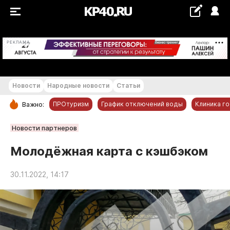
+21...+22 °С
РЕКЛАМА
Новости
Народные новости
Статьи
ПРОтуризм
График отключений воды
Клиника г
Важно:
РУБРИКИ
Новости партнеров
Обнинск
Молодёжная карта с кэшбэком
Новости компаний
30.11.2022, 14:17
Статьи
Народные новости
Авто и транспорт
Благоустройство