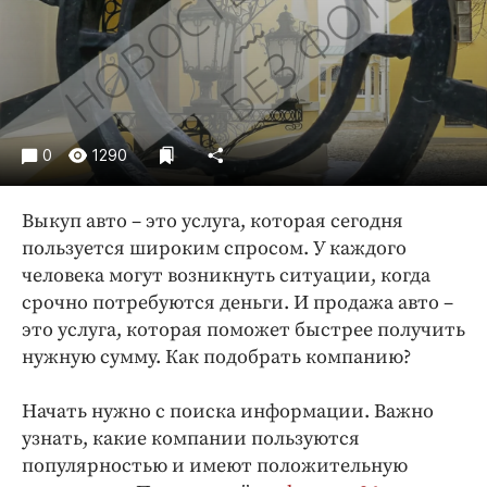
Криминал
Культура
Недвижимость и ЖКХ
Образование
Общество
0
1290
Погода
Праздники
Выкуп авто – это услуга, которая сегодня
Происшествия
пользуется широким спросом. У каждого
человека могут возникнуть ситуации, когда
Спорт
срочно потребуются деньги. И продажа авто –
Экономика и бизнес
это услуга, которая поможет быстрее получить
ПРОЕКТЫ
нужную сумму. Как подобрать компанию?
Блоги
Начать нужно с поиска информации. Важно
Издания
узнать, какие компании пользуются
Медиаперсона
популярностью и имеют положительную