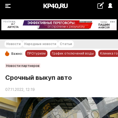
+21...+22 °С
РЕКЛАМА
Новости
Народные новости
Статьи
ПРОтуризм
График отключений воды
Клиника г
Важно:
РУБРИКИ
Новости партнеров
Обнинск
Срочный выкуп авто
Новости компаний
07.11.2022, 12:19
Статьи
Народные новости
Авто и транспорт
Благоустройство