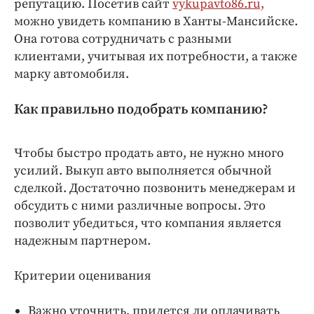
репутацию. Посетив сайт
vykupavto86.ru,
Интересное чтиво
можно увидеть компанию в Ханты-Мансийске.
Клиника года
Она готова сотрудничать с разными
Бренд года
клиентами, учитывая их потребности, а также
Работодатель года
марку автомобиля.
Как правильно подобрать компанию?
Чтобы быстро продать авто, не нужно много
усилий. Выкуп авто выполняется обычной
сделкой. Достаточно позвонить менеджерам и
обсудить с ними различные вопросы. Это
позволит убедиться, что компания является
надежным партнером.
Критерии оценивания
Важно уточнить, придется ли оплачивать