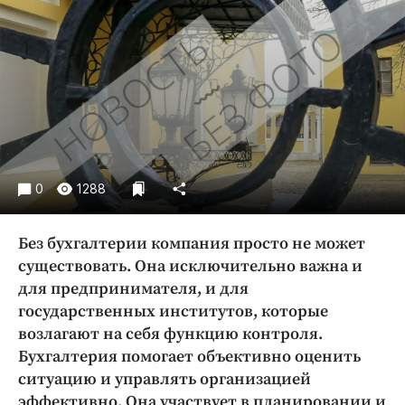
Криминал
Культура
Недвижимость и ЖКХ
Образование
Общество
Погода
Праздники
0
1288
Происшествия
Спорт
Без бухгалтерии компания просто не может
Экономика и бизнес
существовать. Она исключительно важна и
для предпринимателя, и для
ПРОЕКТЫ
государственных институтов, которые
Блоги
возлагают на себя функцию контроля.
Издания
Бухгалтерия помогает объективно оценить
ситуацию и управлять организацией
Медиаперсона
эффективно. Она участвует в планировании и