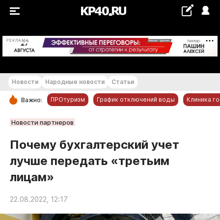
+29...+30 °С
РЕКЛАМА
Новости
Народные новости
Статьи
ПРОтуризм
График отключений воды
Клиника г
Важно:
РУБРИКИ
Новости партнеров
Обнинск
Почему бухгалтерский учет
Новости компаний
лучше передать «третьим
Статьи
лицам»
Народные новости
Авто и транспорт
22.08.2022, 12:17
Благоустройство