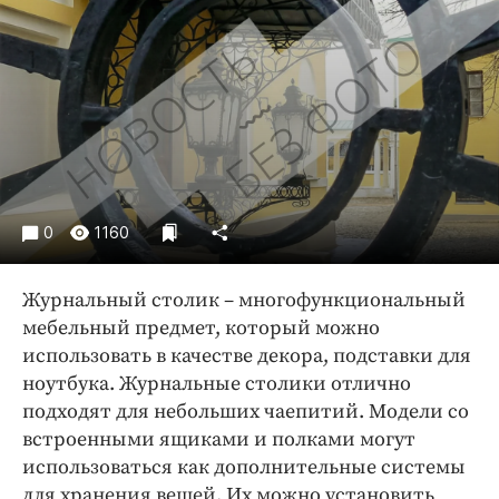
Криминал
Культура
Недвижимость и ЖКХ
Образование
Общество
Погода
Праздники
0
1160
Происшествия
Спорт
Журнальный столик – многофункциональный
Экономика и бизнес
мебельный предмет, который можно
использовать в качестве декора, подставки для
ПРОЕКТЫ
ноутбука. Журнальные столики отлично
Блоги
подходят для небольших чаепитий. Модели со
Издания
встроенными ящиками и полками могут
использоваться как дополнительные системы
Медиаперсона
для хранения вещей. Их можно установить