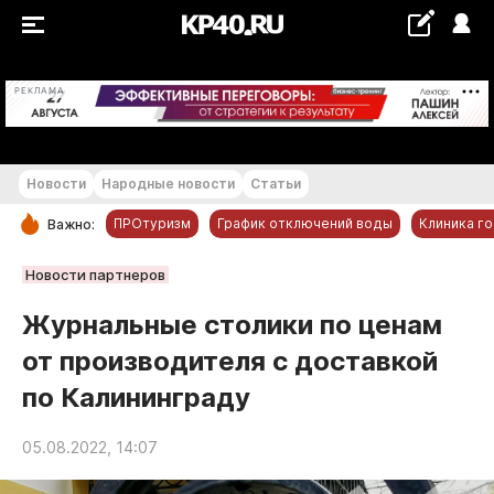
+17...+18 °С
РЕКЛАМА
Новости
Народные новости
Статьи
ПРОтуризм
График отключений воды
Клиника г
Важно:
РУБРИКИ
Новости партнеров
Обнинск
Журнальные столики по ценам
Новости компаний
от производителя с доставкой
Статьи
по Калининграду
Народные новости
Авто и транспорт
05.08.2022, 14:07
Благоустройство