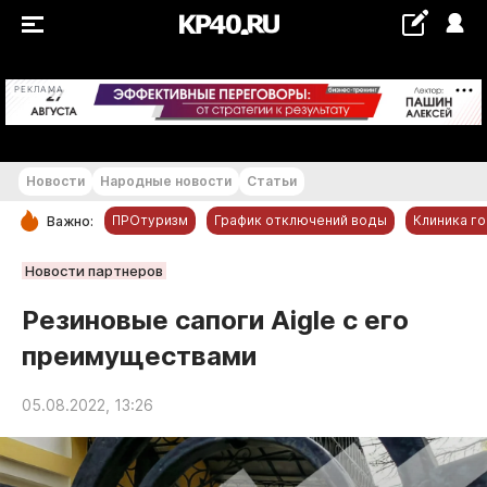
+15...+16 °С
РЕКЛАМА
Новости
Народные новости
Статьи
ПРОтуризм
График отключений воды
Клиника г
Важно:
РУБРИКИ
Новости партнеров
Обнинск
Резиновые сапоги Аigle с его
Новости компаний
преимуществами
Статьи
Народные новости
05.08.2022, 13:26
Авто и транспорт
Благоустройство