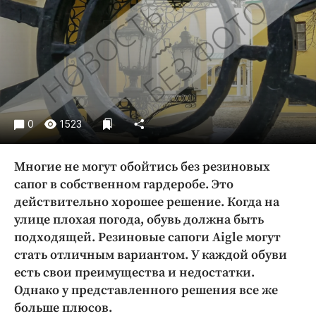
Криминал
Культура
Недвижимость и ЖКХ
Образование
Общество
Погода
0
1523
Праздники
Происшествия
Многие не могут обойтись без резиновых
Спорт
сапог в собственном гардеробе. Это
Экономика и бизнес
действительно хорошее решение. Когда на
улице плохая погода, обувь должна быть
ПРОЕКТЫ
подходящей. Резиновые сапоги Аigle могут
стать отличным вариантом. У каждой обуви
Блоги
есть свои преимущества и недостатки.
Издания
Однако у представленного решения все же
Медиаперсона
больше плюсов.