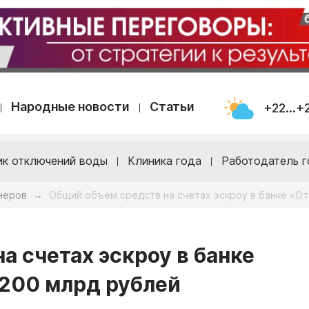
Народные новости
Статьи
+22...+
ик отключений воды
Клиника года
Работодатель г
неров
Общий объем средств на счетах эскроу в банке «О
→
а счетах эскроу в банке
200 млрд рублей