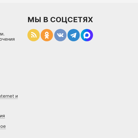
МЫ В СОЦСЕТЯХ
и.
лючения
ternet и
ния
вое