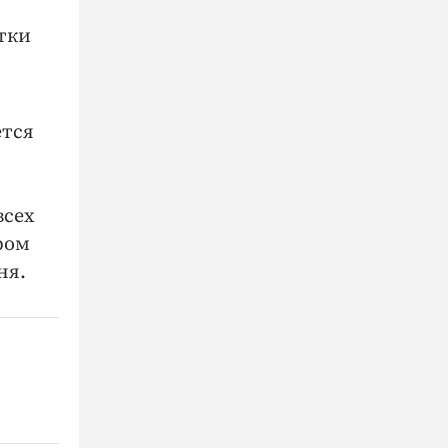
ятки
ется
всех
ром
ня.