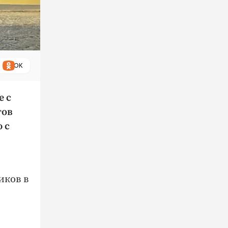
ОК
е с
тов
 с
иков в