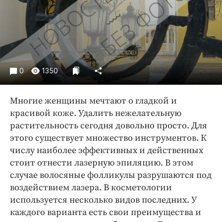
Криминал
Культура
Недвижимость и ЖКХ
Образование
Общество
0
1350
Погода
Праздники
Многие женщины мечтают о гладкой и
Происшествия
красивой коже. Удалить нежелательную
растительность сегодня довольно просто. Для
Спорт
этого существует множество инструментов. К
Экономика и бизнес
числу наиболее эффективных и действенных
ПРОЕКТЫ
стоит отнести лазерную эпиляцию. В этом
случае волосяные фолликулы разрушаются под
Блоги
воздействием лазера. В косметологии
Издания
используется несколько видов последних. У
Медиаперсона
каждого варианта есть свои преимущества и