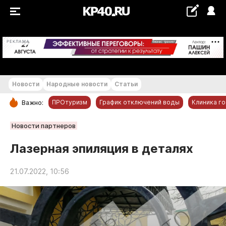
+21...+22 °С
РЕКЛАМА
Новости
Народные новости
Статьи
ПРОтуризм
График отключений воды
Клиника г
Важно:
РУБРИКИ
Новости партнеров
Обнинск
Лазерная эпиляция в деталях
Новости компаний
21.07.2022, 10:56
Статьи
Народные новости
Авто и транспорт
Благоустройство