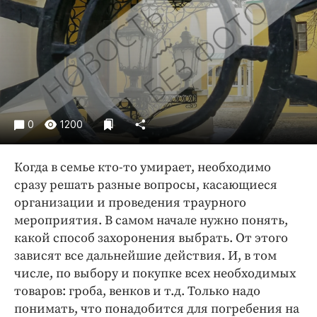
Криминал
Культура
Недвижимость и ЖКХ
Образование
Общество
Погода
0
1200
Праздники
Происшествия
Когда в семье кто-то умирает, необходимо
Спорт
сразу решать разные вопросы, касающиеся
Экономика и бизнес
организации и проведения траурного
мероприятия. В самом начале нужно понять,
ПРОЕКТЫ
какой способ захоронения выбрать. От этого
зависят все дальнейшие действия. И, в том
Блоги
числе, по выбору и покупке всех необходимых
Издания
товаров: гроба, венков и т.д. Только надо
Медиаперсона
понимать, что понадобится для погребения на