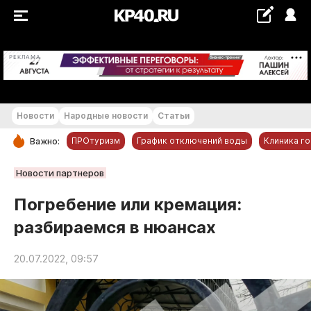
+22...+23 °С
РЕКЛАМА
Новости
Народные новости
Статьи
ПРОтуризм
График отключений воды
Клиника г
Важно:
РУБРИКИ
Новости партнеров
Обнинск
Погребение или кремация:
Новости компаний
разбираемся в нюансах
Статьи
Народные новости
20.07.2022, 09:57
Авто и транспорт
Благоустройство