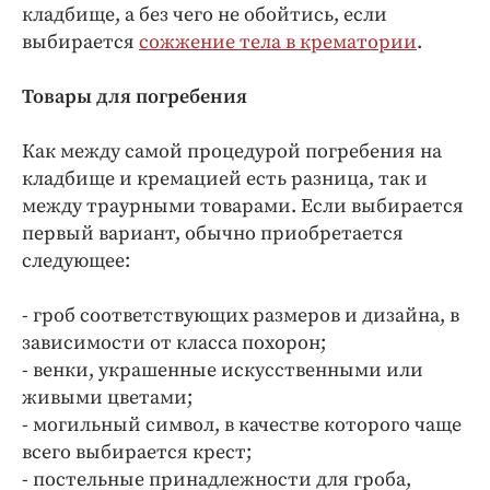
Интересное чтиво
кладбище, а без чего не обойтись, если
Клиника года
выбирается
сожжение тела в крематории
.
Бренд года
Товары для погребения
Работодатель года
Как между самой процедурой погребения на
кладбище и кремацией есть разница, так и
между траурными товарами. Если выбирается
первый вариант, обычно приобретается
следующее:
- гроб соответствующих размеров и дизайна, в
зависимости от класса похорон;
- венки, украшенные искусственными или
живыми цветами;
- могильный символ, в качестве которого чаще
всего выбирается крест;
- постельные принадлежности для гроба,