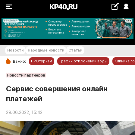
РЕКЛАМА
+24...+25 °С
Новости
Народные новости
Статьи
ПРОтуризм
График отключений воды
Клиника г
Важно:
РУБРИКИ
Новости партнеров
Обнинск
Сервис совершения онлайн
Новости компаний
платежей
Статьи
Народные новости
29.06.2022, 15:42
Авто и транспорт
Благоустройство