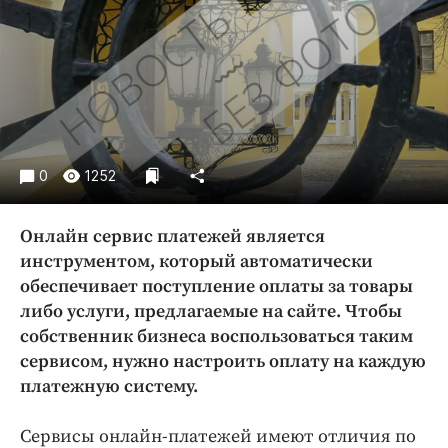
Криминал
Культура
Недвижимость и ЖКХ
Образование
Общество
Погода
0
1252
Праздники
Происшествия
Онлайн сервис платежей является
Спорт
инструментом, который автоматически
Экономика и бизнес
обеспечивает поступление оплаты за товары
либо услуги, предлагаемые на сайте. Чтобы
ПРОЕКТЫ
собственник бизнеса воспользоваться таким
сервисом, нужно настроить оплату на каждую
Блоги
платежную систему.
Издания
Медиаперсона
Сервисы онлайн-платежей имеют отличия по