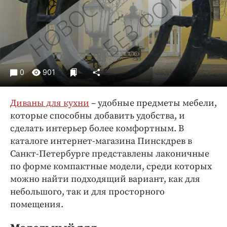
Криминал
Культура
Недвижимость и ЖКХ
Образование
Общество
0
901
Погода
Праздники
Диваны для кухни
– удобные предметы мебели,
Происшествия
которые способны добавить удобства, и
сделать интерьер более комфортным. В
Спорт
каталоге интернет-магазина Пинскдрев в
Экономика и бизнес
Санкт-Петербурге представлены лаконичные
ПРОЕКТЫ
по форме компактные модели, среди которых
можно найти подходящий вариант, как для
Блоги
небольшого, так и для просторного
Издания
помещения.
Медиаперсона