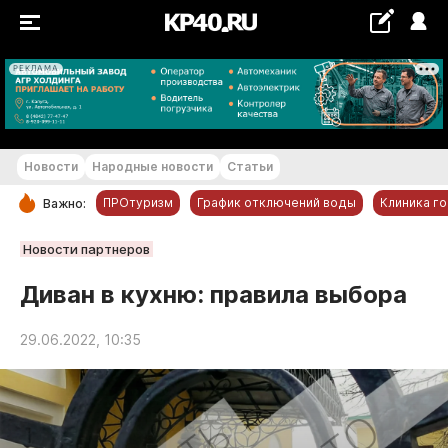
РЕКЛАМА
+21...+22 °С
Новости
Народные новости
Статьи
ПРОтуризм
График отключений воды
Клиника г
Важно:
РУБРИКИ
Новости партнеров
Обнинск
Диван в кухню: правила выбора
Новости компаний
29.06.2022, 10:35
Статьи
Народные новости
Авто и транспорт
Благоустройство