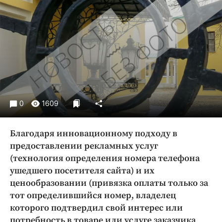
Криминал
Культура
Недвижимость и ЖКХ
Образование
Общество
Погода
Праздники
0
1609
Происшествия
Спорт
Благодаря инновационному подходу в
Экономика и бизнес
предоставлении рекламных услуг
(технология определения номера телефона
ПРОЕКТЫ
ушедшего посетителя сайта) и их
Блоги
ценообразовании (привязка оплаты только за
Издания
тот определившийся номер, владелец
которого подтвердил свой интерес или
Медиаперсона
потребность в товаре или услуге заказчика