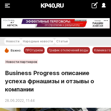
+27...+28 °С
РЕКЛАМА
Новости
Народные новости
Статьи
ПРОтуризм
График отключений воды
Клиника г
Важно:
РУБРИКИ
Новости партнеров
Обнинск
Business Progress описание
Новости компаний
успеха фрнашизы и отзывы о
Статьи
компании
Народные новости
Авто и транспорт
28.06.2022, 11:44
Благоустройство