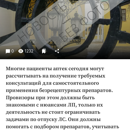
Криминал
Культура
Недвижимость и ЖКХ
Образование
Общество
Погода
0
1232
Праздники
Происшествия
Многие пациенты аптек сегодня могут
Спорт
рассчитывать на получение требуемых
Экономика и бизнес
консультаций для самостоятельного
применения безрецептурных препаратов.
ПРОЕКТЫ
Провизоры при этом должны быть
знакомыми с нюансами ЛП, только их
Блоги
деятельность не стоит ограничивать
Издания
задачами по отпуску ЛС. Они должны
Медиаперсона
помогать с подбором препаратов, учитывать