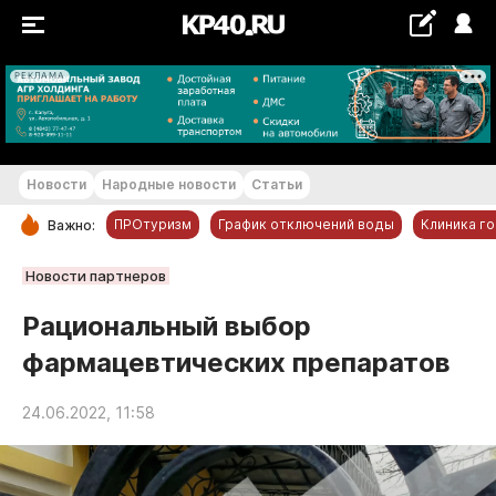
РЕКЛАМА
+22...+23 °С
Новости
Народные новости
Статьи
ПРОтуризм
График отключений воды
Клиника г
Важно:
РУБРИКИ
Новости партнеров
Обнинск
Рациональный выбор
Новости компаний
фармацевтических препаратов
Статьи
Народные новости
24.06.2022, 11:58
Авто и транспорт
Благоустройство