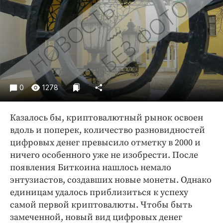
Криминал
Культура
Недвижимость и ЖКХ
Образование
Общество
Погода
0
1278
Праздники
Происшествия
Казалось бы, криптовалютный рынок освоен
Спорт
вдоль и поперек, количество разновидностей
Экономика и бизнес
цифровых денег превысило отметку в 2000 и
ничего особенного уже не изобрести. После
ПРОЕКТЫ
появления Биткоина нашлось немало
энтузиастов, создавших новые монеты. Однако
Блоги
единицам удалось приблизиться к успеху
Издания
самой первой криптовалюты. Чтобы быть
Медиаперсона
замеченной, новый вид цифровых денег