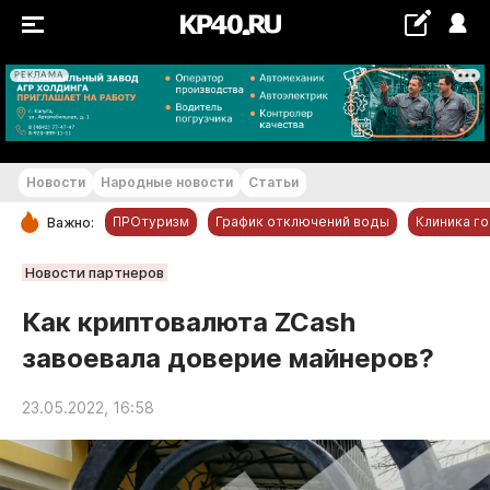
РЕКЛАМА
+20...+21 °С
Новости
Народные новости
Статьи
ПРОтуризм
График отключений воды
Клиника г
Важно:
РУБРИКИ
Новости партнеров
Обнинск
Как криптовалюта ZCash
Новости компаний
завоевала доверие майнеров?
Статьи
Народные новости
23.05.2022, 16:58
Авто и транспорт
Благоустройство