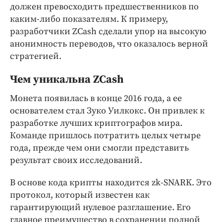
Интересное чтиво
должен превосходить предшественников по
Клиника года
каким-либо показателям. К примеру,
разработчики ZCash сделали упор на высокую
Бренд года
анонимность переводов, что оказалось верной
Работодатель года
стратегией.
Чем уникальна ZCash
Монета появилась в конце 2016 года, а ее
основателем стал Зуко Уилкокс. Он привлек к
разработке лучших криптографов мира.
Команде пришлось потратить целых четыре
года, прежде чем они смогли представить
результат своих исследований.
В основе кода крипты находится zk-SNARK. Это
протокол, который известен как
гарантирующий нулевое разглашение. Его
главное преимущество в сохранении полной