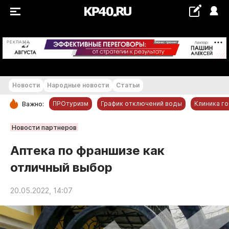
+22...+23 °С
РЕКЛАМА
Новости
Народные новости
Статьи
ПРОтуризм
График отключений воды
Клиника г
Важно:
РУБРИКИ
Новости партнеров
Обнинск
Аптека по франшизе как
Новости компаний
отличный выбор
Статьи
Народные новости
20.05.2022, 14:07
Авто и транспорт
Благоустройство