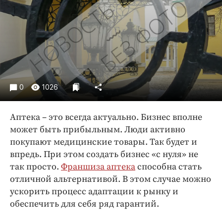
Криминал
Культура
Недвижимость и ЖКХ
Образование
Общество
Погода
0
1026
Праздники
Происшествия
Аптека – это всегда актуально. Бизнес вполне
Спорт
может быть прибыльным. Люди активно
Экономика и бизнес
покупают медицинские товары. Так будет и
впредь. При этом создать бизнес «с нуля» не
ПРОЕКТЫ
так просто.
Франшиза аптека
способна стать
отличной альтернативой. В этом случае можно
Блоги
ускорить процесс адаптации к рынку и
Издания
обеспечить для себя ряд гарантий.
Медиаперсона