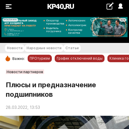
РЕКЛАМА
+16...+17 °С
Новости
Народные новости
Статьи
ПРОтуризм
График отключений воды
Клиника г
Важно:
РУБРИКИ
Новости партнеров
Обнинск
Плюсы и предназначение
Новости компаний
подшипников
Статьи
Народные новости
28.03.2022, 13:53
Авто и транспорт
Благоустройство