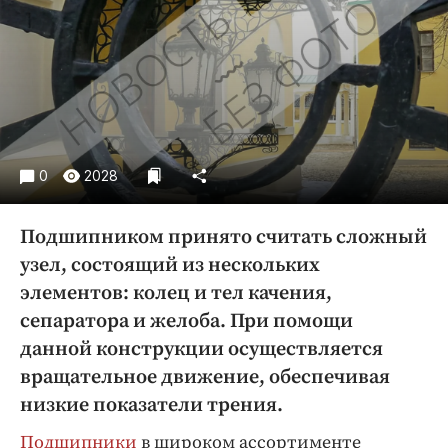
Криминал
Культура
Недвижимость и ЖКХ
Образование
Общество
Погода
0
2028
Праздники
Происшествия
Подшипником принято считать сложный
Спорт
узел, состоящий из нескольких
Экономика и бизнес
элементов: колец и тел качения,
сепаратора и желоба. При помощи
ПРОЕКТЫ
данной конструкции осуществляется
Блоги
вращательное движение, обеспечивая
Издания
низкие показатели трения.
Медиаперсона
Подшипники
в широком ассортименте