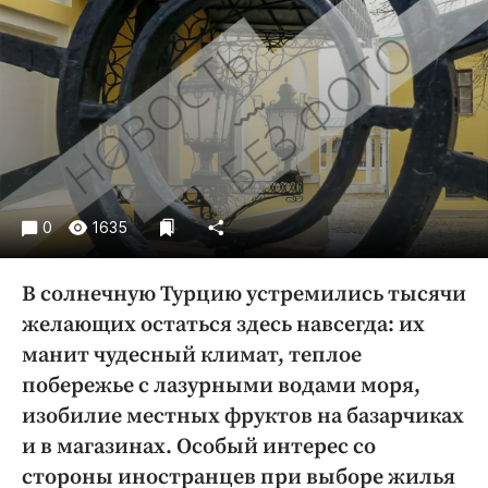
Криминал
Культура
Недвижимость и ЖКХ
Образование
Общество
Погода
Праздники
0
1635
Происшествия
Спорт
В солнечную Турцию устремились тысячи
Экономика и бизнес
желающих остаться здесь навсегда: их
ПРОЕКТЫ
манит чудесный климат, теплое
побережье с лазурными водами моря,
Блоги
изобилие местных фруктов на базарчиках
Издания
и в магазинах. Особый интерес со
Медиаперсона
стороны иностранцев при выборе жилья