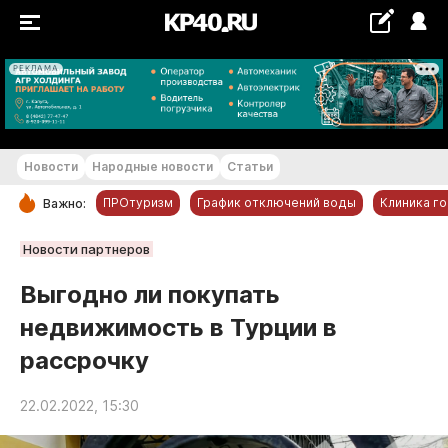
РЕКЛАМА
+22...+23 °С
Новости
Народные новости
Статьи
ПРОтуризм
График отключений воды
Клиника г
Важно:
РУБРИКИ
Новости партнеров
Обнинск
Выгодно ли покупать
Новости компаний
недвижимость в Турции в
Статьи
рассрочку
Народные новости
Авто и транспорт
22.02.2022, 15:30
Благоустройство