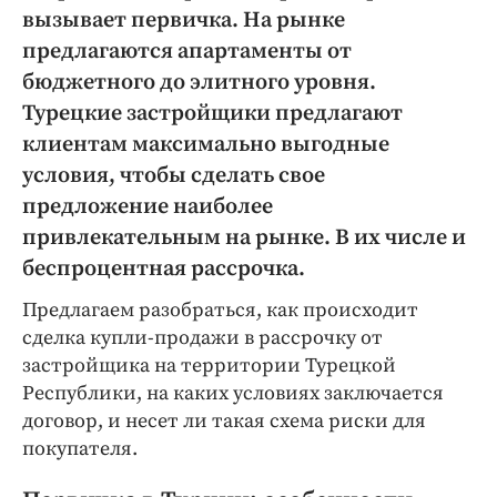
Интересное чтиво
вызывает первичка. На рынке
Клиника года
предлагаются апартаменты от
Бренд года
бюджетного до элитного уровня.
Работодатель года
Турецкие застройщики предлагают
клиентам максимально выгодные
условия, чтобы сделать свое
предложение наиболее
привлекательным на рынке. В их числе и
беспроцентная рассрочка.
Предлагаем разобраться, как происходит
сделка купли-продажи в рассрочку от
застройщика на территории Турецкой
Республики, на каких условиях заключается
договор, и несет ли такая схема риски для
покупателя.