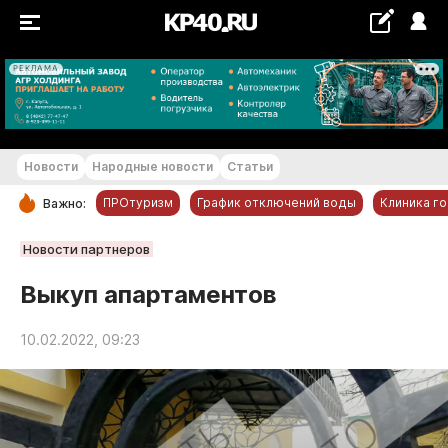
РЕКЛАМА
+17...+18 °С
Новости
Народные новости
Статьи
ПРОтуризм
График отключений воды
Клиника г
Важно:
РУБРИКИ
Новости партнеров
Обнинск
Выкуп апартаментов
Новости компаний
10.02.2022, 09:23
Статьи
Народные новости
Авто и транспорт
Благоустройство