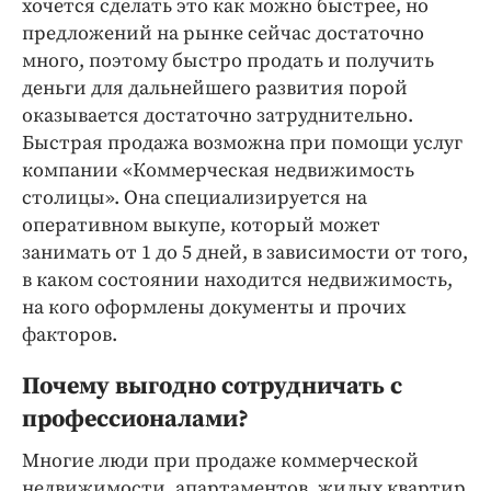
хочется сделать это как можно быстрее, но
Интересное чтиво
предложений на рынке сейчас достаточно
Клиника года
много, поэтому быстро продать и получить
Бренд года
деньги для дальнейшего развития порой
Работодатель года
оказывается достаточно затруднительно.
Быстрая продажа возможна при помощи услуг
компании «Коммерческая недвижимость
столицы». Она специализируется на
оперативном выкупе, который может
занимать от 1 до 5 дней, в зависимости от того,
в каком состоянии находится недвижимость,
на кого оформлены документы и прочих
факторов.
Почему выгодно сотрудничать с
профессионалами?
Многие люди при продаже коммерческой
недвижимости, апартаментов, жилых квартир