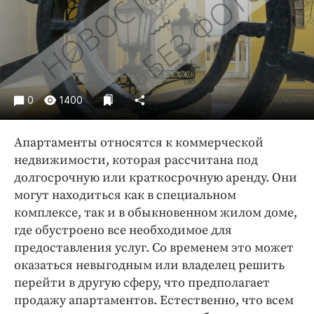
Криминал
Культура
Недвижимость и ЖКХ
Образование
Общество
0
1400
Погода
Праздники
Апартаменты относятся к коммерческой
Происшествия
недвижимости, которая рассчитана под
долгосрочную или краткосрочную аренду. Они
Спорт
могут находиться как в специальном
Экономика и бизнес
комплексе, так и в обыкновенном жилом доме,
ПРОЕКТЫ
где обустроено все необходимое для
предоставления услуг. Со временем это может
Блоги
оказаться невыгодным или владелец решить
Издания
перейти в другую сферу, что предполагает
Медиаперсона
продажу апартаментов. Естественно, что всем