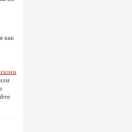
я как
агазин
 или
в
айте