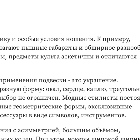
ику и особые условия ношения. К примеру,
олагают пышные габариты и обширное разноо
им, предметы культа аскетичны и отличаются
применения подвески - это украшение.
азную форму: овал, сердце, каплю, треугольн
м выбор не ограничен. Модные стилисты посто
чные геометрические формы, эксклюзивные
сессуары в виде символов, инструментов.
ения с асимметрией, большим объёмом,
упных колец. При этом, чокеры широкой шири