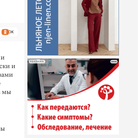
ОК
ли
РЕКЛАМА
ски и
зами
е
в мы
ны