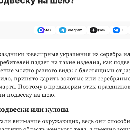
подвеску на шею?
MAX
Telegram
Дзен
ВК
праздники ювелирные украшения из серебра и
ребителей падает на такие изделия, как подве
шение можно разного вида: с блестящими стра
ило, принято дарить золотые или серебряны
 марта. Поэтому в преддверии этих празднико
ли подвеску на шею.
одвески или кулона
екали внимание окружающих, ведь они способ
астную область женского тела, а именно зону