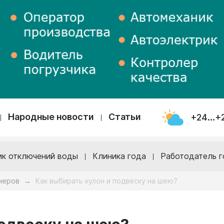
Народные новости
Статьи
+24...+
ик отключений воды
Клиника года
Работодатель г
неров
Как выбирать кулон и подвеску на шею?
→