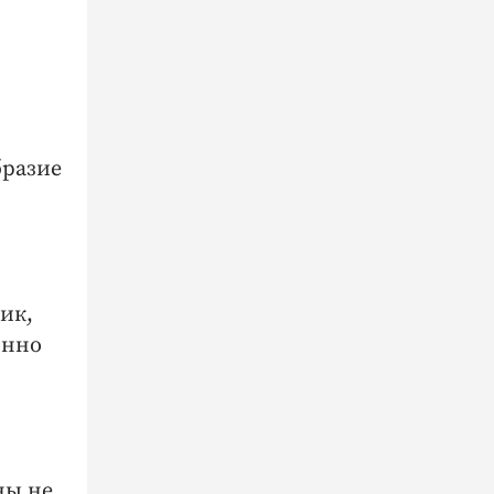
бразие
ик,
янно
ны не