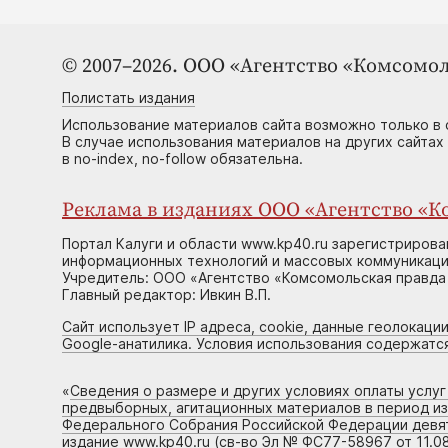
© 2007–2026. ООО «Агентство «Комсомол
Полистать издания
Использование материалов сайта возможно только в 
В случае использования материалов на других сайтах
в no-index, no-follow обязательна.
Реклама в изданиях ООО «Агентство «Ко
Портал Калуги и области www.kp40.ru зарегистрирова
информационных технологий и массовых коммуникаций
Учредитель: ООО «Агентство «Комсомольская правда 
Главный редактор: Ивкин В.П.
Сайт использует IP адреса, cookie, данные геолокации
Google-анатилика. Условия использования содержатс
«
Сведения о размере и других условиях оплаты услу
предвыборных, агитационных материалов в период и
Федерального Собрания Российской Федерации девято
издание www.kp40.ru (св-во Эл № ФС77-58967 от 11.08