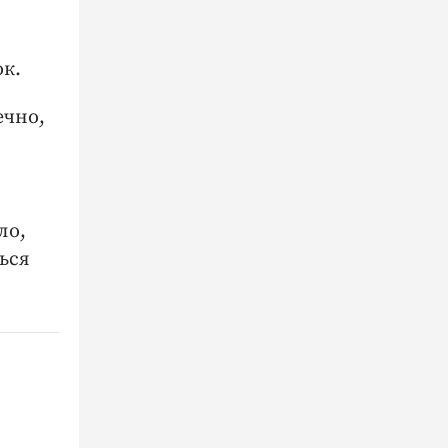
ок.
ечно,
ло,
ься