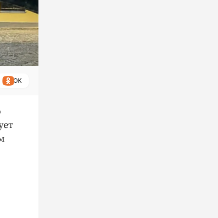
ОК
о
ует
м