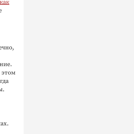
как
е
ечно,
ние.
 этом
гда
ы.
ах.