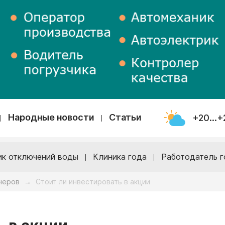
Народные новости
Статьи
+20...+
ик отключений воды
Клиника года
Работодатель г
неров
Стоит ли инвестировать в акции
→