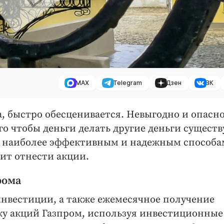
MAX
Telegram
Дзен
ВК
а, быстро обесценивается. Невыгодно и опасн
го чтобы деньги делать другие деньги существ
К наиболее эффективным и надежным способа
оит отнести акции.
рома
нвестиции, а также ежемесячное получение
ку акций Газпром, используя инвестиционные