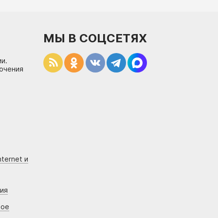
МЫ В СОЦСЕТЯХ
и.
лючения
ternet и
ния
вое