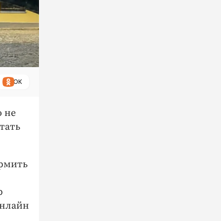
ОК
 не
тать
ормить
р
онлайн