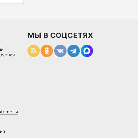
МЫ В СОЦСЕТЯХ
и.
лючения
ternet и
ния