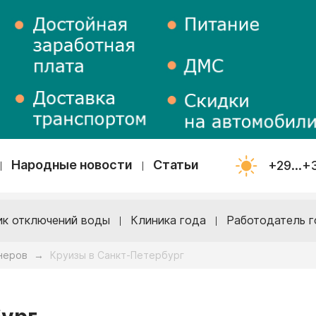
Народные новости
Статьи
+29...+
ик отключений воды
Клиника года
Работодатель г
неров
Круизы в Санкт-Петербург
→