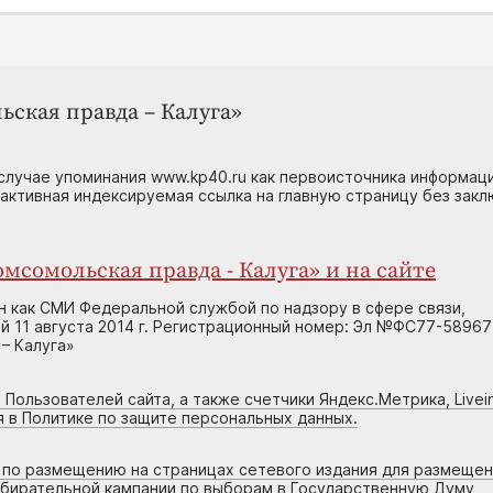
ьская правда – Калуга»
случае упоминания www.kp40.ru как первоисточника информаци
 активная индексируемая ссылка на главную страницу без зак
мсомольская правда - Калуга» и на сайте
н как СМИ Федеральной службой по надзору в сфере связи,
 11 августа 2014 г. Регистрационный номер: Эл №ФС77-58967
– Калуга»
 Пользователей сайта, а также счетчики Яндекс.Метрика, Livein
я в Политике по защите персональных данных.
г по размещению на страницах сетевого издания для размеще
збирательной кампании по выборам в Государственную Думу