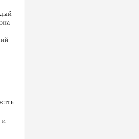
ждый
 она
щий
ожить
 и