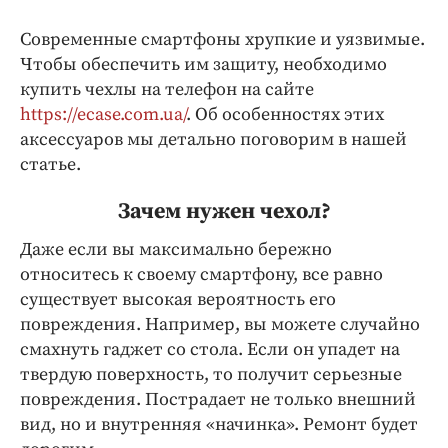
Криминал
Современные смартфоны хрупкие и уязвимые.
Культура
Чтобы обеспечить им защиту, необходимо
Недвижимость и ЖКХ
купить чехлы на телефон на сайте
Образование
https://ecase.com.ua/
. Об особенностях этих
Общество
аксессуаров мы детально поговорим в нашей
статье.
Погода
Праздники
Зачем нужен чехол?
Происшествия
Даже если вы максимально бережно
Спорт
относитесь к своему смартфону, все равно
Экономика и бизнес
существует высокая вероятность его
повреждения. Например, вы можете случайно
ПРОЕКТЫ
смахнуть гаджет со стола. Если он упадет на
Блоги
твердую поверхность, то получит серьезные
Издания
повреждения. Пострадает не только внешний
вид, но и внутренняя «начинка». Ремонт будет
Медиаперсона