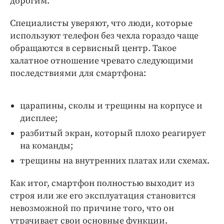
дорогим.
Интересное чтиво
Клиника года
Специалисты уверяют, что люди, которые
Бренд года
используют телефон без чехла гораздо чаще
обращаются в сервисный центр. Такое
Работодатель года
халатное отношение чревато следующими
последствиями для смартфона:
царапины, сколы и трещины на корпусе и
дисплее;
разбитый экран, который плохо реагирует
на команды;
трещины на внутренних платах или схемах.
Как итог, смартфон полностью выходит из
строя или же его эксплуатация становится
невозможной по причине того, что он
утрачивает свои основные функции.