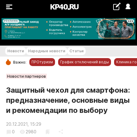
РЕКЛАМА
+16...+17 °С
Новости
Народные новости
Статьи
ПРОтуризм
График отключений воды
Клиника г
Важно:
РУБРИКИ
Новости партнеров
Обнинск
Защитный чехол для смартфона:
Новости компаний
предназначение, основные виды
Статьи
и рекомендации по выбору
Народные новости
Авто и транспорт
20.12.2021, 15:29
Благоустройство
0
2980