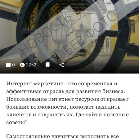
Криминал
Культура
Недвижимость и ЖКХ
Образование
Общество
Погода
Праздники
0
2252
Происшествия
Спорт
Интернет маркетинг – это современная и
Экономика и бизнес
эффективная отрасль для развития бизнеса.
Использование интернет ресурсов открывает
ПРОЕКТЫ
большие возможности, помогает находить
Блоги
клиентов и сохранять их. Где найти полезные
Издания
советы?
Медиаперсона
Самостоятельно научиться выполнять все