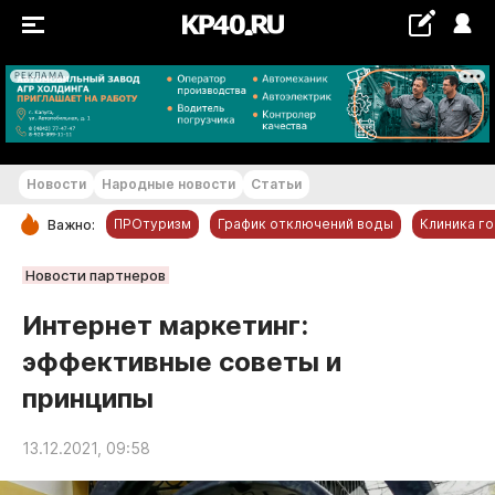
РЕКЛАМА
+22...+23 °С
Новости
Народные новости
Статьи
ПРОтуризм
График отключений воды
Клиника г
Важно:
РУБРИКИ
Новости партнеров
Обнинск
Интернет маркетинг:
Новости компаний
эффективные советы и
Статьи
принципы
Народные новости
Авто и транспорт
13.12.2021, 09:58
Благоустройство