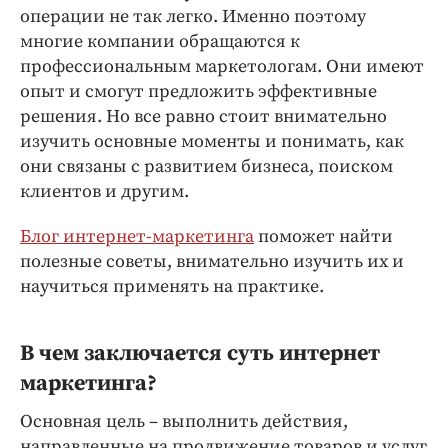
Интересное чтиво
операции не так легко. Именно поэтому
Клиника года
многие компании обращаются к
Бренд года
профессиональным маркетологам. Они имеют
опыт и смогут предложить эффективные
Работодатель года
решения. Но все равно стоит внимательно
изучить основные моменты и понимать, как
они связаны с развитием бизнеса, поиском
клиентов и другим.
Блог интернет-маркетинга
поможет найти
полезные советы, внимательно изучить их и
научиться применять на практике.
В чем заключается суть интернет
маркетинга?
Основная цель – выполнить действия,
направленные на продвижение товаров и услуг