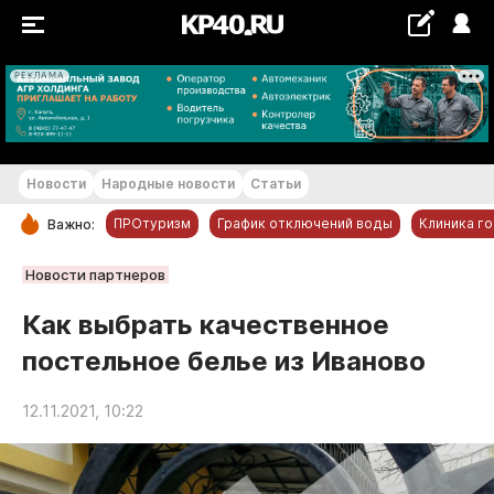
РЕКЛАМА
+22...+23 °С
Новости
Народные новости
Статьи
ПРОтуризм
График отключений воды
Клиника г
Важно:
РУБРИКИ
Новости партнеров
Обнинск
Как выбрать качественное
Новости компаний
постельное белье из Иваново
Статьи
Народные новости
12.11.2021, 10:22
Авто и транспорт
Благоустройство