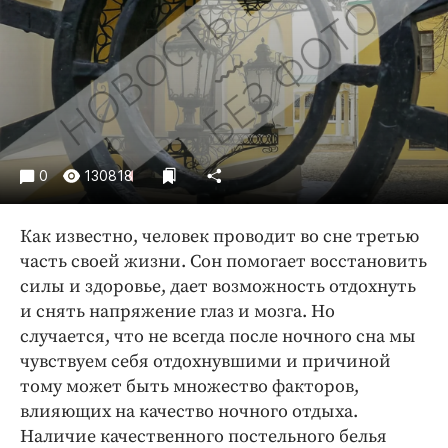
Криминал
Культура
Недвижимость и ЖКХ
Образование
Общество
Погода
0
130818
Праздники
Происшествия
Как известно, человек проводит во сне третью
Спорт
часть своей жизни. Сон помогает восстановить
Экономика и бизнес
силы и здоровье, дает возможность отдохнуть
и снять напряжение глаз и мозга. Но
ПРОЕКТЫ
случается, что не всегда после ночного сна мы
чувствуем себя отдохнувшими и причиной
Блоги
тому может быть множество факторов,
Издания
влияющих на качество ночного отдыха.
Медиаперсона
Наличие качественного постельного белья