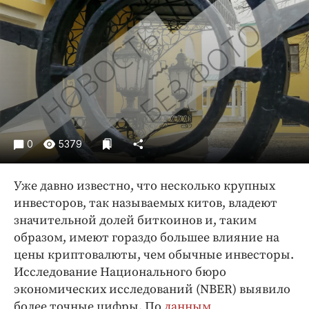
Криминал
Культура
Недвижимость и ЖКХ
Образование
Общество
Погода
Праздники
0
5379
Происшествия
Спорт
Уже давно известно, что несколько крупных
Экономика и бизнес
инвесторов, так называемых китов, владеют
значительной долей биткоинов и, таким
ПРОЕКТЫ
образом, имеют гораздо большее влияние на
Блоги
цены криптовалюты, чем обычные инвесторы.
Издания
Исследование Национального бюро
экономических исследований (NBER) выявило
Медиаперсона
более точные цифры. По
данным