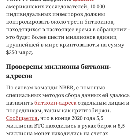
Интересное чтиво
американских исследователей, 10 000
Клиника года
индивидуальных инвесторов должны
Бренд года
контролировать около трети биткоинов,
Работодатель года
находящихся в настоящее время в обращении -
это будет более шести миллионов единиц
крупнейшей в мире криптовалюты на сумму
$350 млрд.
Проверены миллионы биткоин-
адресов
По словам команды NBER, с помощью
специальных методов сбора данных ей удалось
назначить
биткоин-адреса
отдельным лицам и
посредникам, таким как криптобиржи.
Сообщается
, что в конце 2020 года 5,5
миллиона BTC находились в руках бирж и 8,5
миллиона монет находились на счетах