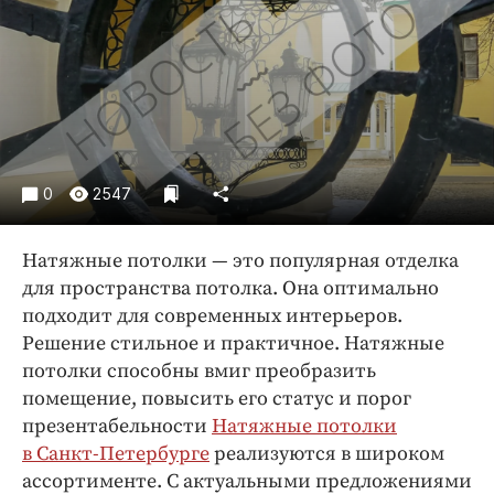
Криминал
Культура
Недвижимость и ЖКХ
Образование
Общество
Погода
0
2547
Праздники
Происшествия
Натяжные потолки — это популярная отделка
Спорт
для пространства потолка. Она оптимально
Экономика и бизнес
подходит для современных интерьеров.
Решение стильное и практичное. Натяжные
ПРОЕКТЫ
потолки способны вмиг преобразить
помещение, повысить его статус и порог
Блоги
презентабельности
Натяжные потолки
Издания
в Санкт-Петербурге
реализуются в широком
Медиаперсона
ассортименте. С актуальными предложениями