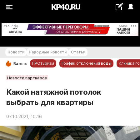
+16...+17 °С
РЕКЛАМА
Новости
Народные новости
Статьи
ПРОтуризм
График отключений воды
Клиника г
Важно:
РУБРИКИ
Новости партнеров
Обнинск
Какой натяжной потолок
Новости компаний
выбрать для квартиры
Статьи
Народные новости
07.10.2021, 10:16
Авто и транспорт
Благоустройство