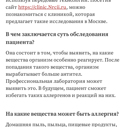
используя передовые технологии. Посетив
Интересное чтиво
сайт
https://clinic.Nrcii.ru
, можно
Клиника года
познакомиться с клиникой, которая
Бренд года
предлагает такие исследования в Москве.
Работодатель года
В чем заключается суть обследования
пациента?
Она состоит в том, чтобы выявить, на какие
вещества организм особенно реагирует. После
попадания такого вещества, организм
вырабатывает больше антител.
Профессиональная лаборатория может
выявить это. В будущем, пациент сможет
избегать таких аллергенов и реакций на них.
На какие вещества может быть аллергия?
Домашняя пыль, пыльца, пищевые продукты,