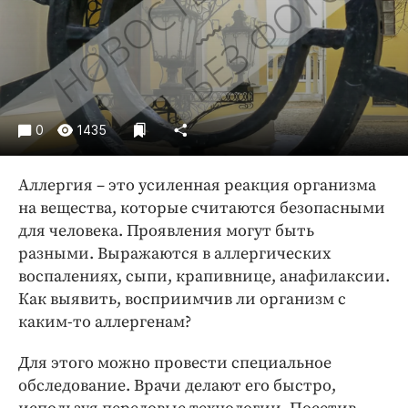
Криминал
Культура
Недвижимость и ЖКХ
Образование
Общество
0
1435
Погода
Праздники
Аллергия – это усиленная реакция организма
Происшествия
на вещества, которые считаются безопасными
для человека. Проявления могут быть
Спорт
разными. Выражаются в аллергических
Экономика и бизнес
воспалениях, сыпи, крапивнице, анафилаксии.
ПРОЕКТЫ
Как выявить, восприимчив ли организм с
каким-то аллергенам?
Блоги
Издания
Для этого можно провести специальное
обследование. Врачи делают его быстро,
Медиаперсона