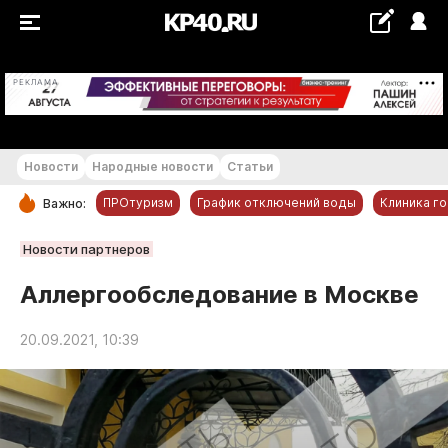
+22...+23 °С
РЕКЛАМА
Новости
Народные новости
Статьи
ПРОтуризм
График отключений воды
Клиника г
Важно:
РУБРИКИ
Новости партнеров
Обнинск
Аллергообследование в Москве
Новости компаний
20.09.2021, 10:39
Статьи
Народные новости
Авто и транспорт
Благоустройство