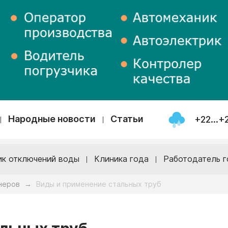
Народные новости
Статьи
+22...+
ик отключений воды
Клиника года
Работодатель г
неров
Виды и применение стальных труб
→