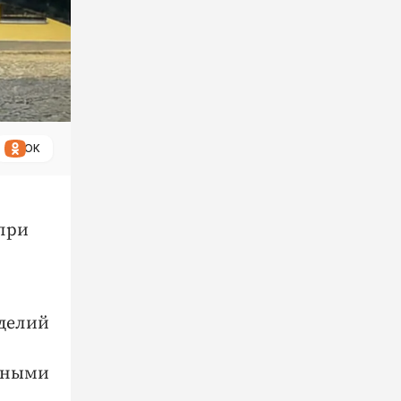
ОК
при
зделий
ивными