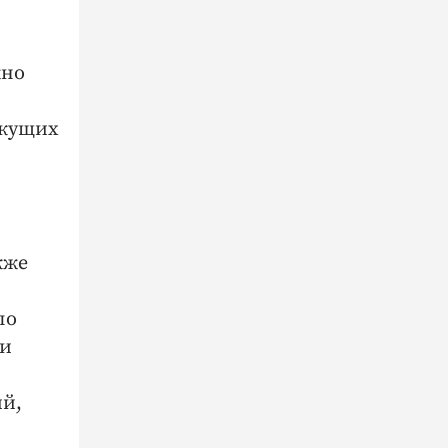
жно
екущих
кже
по
 и
ий,