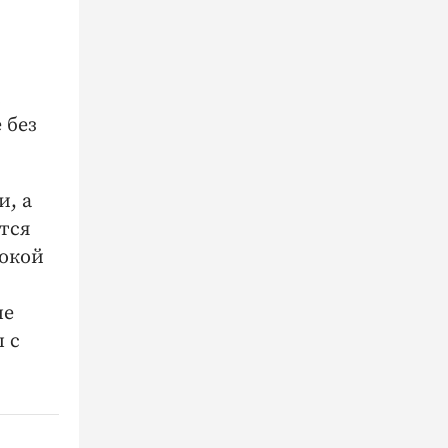
 без
и, а
тся
сокой
ые
 с