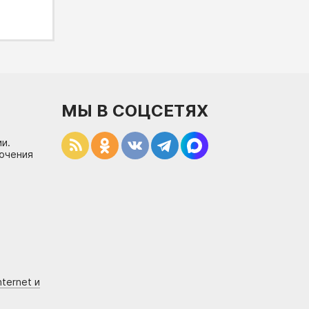
МЫ В СОЦСЕТЯХ
и.
лючения
ternet и