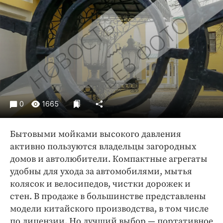
Криминал
Культура
Недвижимость и ЖКХ
Образование
Общество
Погода
Праздники
0
1665
Происшествия
Спорт
Бытовыми мойками высокого давления
Экономика и бизнес
активно пользуются владельцы загородных
домов и автолюбители. Компактные агрегаты
ПРОЕКТЫ
удобны для ухода за автомобилями, мытья
Блоги
колясок и велосипедов, чистки дорожек и
Издания
стен. В продаже в большинстве представлены
модели китайского производства, в том числе
Медиаперсона
по лицензии. Но лучший выбор — портативное