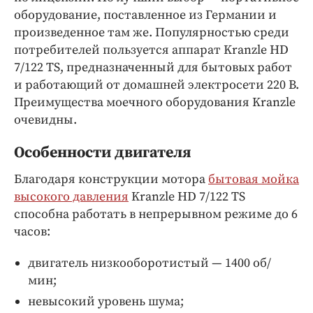
Интересное чтиво
оборудование, поставленное из Германии и
Клиника года
произведенное там же. Популярностью среди
Бренд года
потребителей пользуется аппарат Kranzle HD
Работодатель года
7/122 TS, предназначенный для бытовых работ
и работающий от домашней электросети 220 В.
Преимущества моечного оборудования Kranzle
очевидны.
Особенности двигателя
Благодаря конструкции мотора
бытовая мойка
высокого давления
Kranzle HD 7/122 TS
способна работать в непрерывном режиме до 6
часов:
двигатель низкооборотистый — 1400 об/
мин;
невысокий уровень шума;