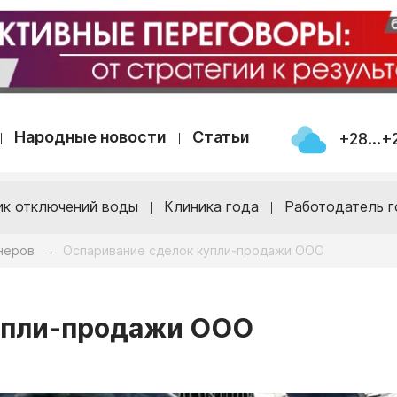
Народные новости
Статьи
+28...+
ик отключений воды
Клиника года
Работодатель г
неров
Оспаривание сделок купли-продажи ООО
→
упли-продажи ООО