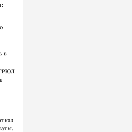
я:
о
ь в
ЕГРЮЛ
в
отказ
латы.