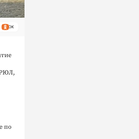
ОК
угие
ГРЮЛ,
е по