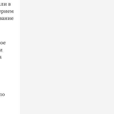
ли в
верием
ование
ное
и
а
по