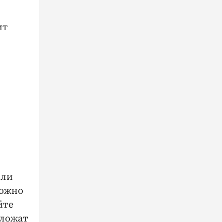
ит
сли
Можно
йте
дложат