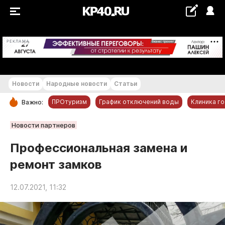
+21...+22 °С
РЕКЛАМА
Новости
Народные новости
Статьи
ПРОтуризм
График отключений воды
Клиника г
Важно:
РУБРИКИ
Новости партнеров
Обнинск
Профессиональная замена и
Новости компаний
ремонт замков
Статьи
Народные новости
12.07.2021, 11:32
Авто и транспорт
Благоустройство