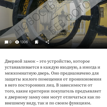
Криминал
Культура
Недвижимость и ЖКХ
Образование
Общество
Погода
0
1306
Праздники
Происшествия
Спорт
Дверной замок – это устройство, которое
устанавливается в каждую входную, а иногда и
Экономика и бизнес
межкомнатную дверь. Оно предназначено для
ПРОЕКТЫ
защиты жилого помещения от проникновения
в него посторонних лиц. В зависимости от
Блоги
того, какие критерии покупатель предъявляет
Издания
к дверному замку они могут отличаться как по
Медиаперсона
внешнему виду, так и по своим функциям.