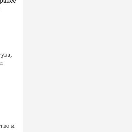
аранее
к
ука,
и
тво и