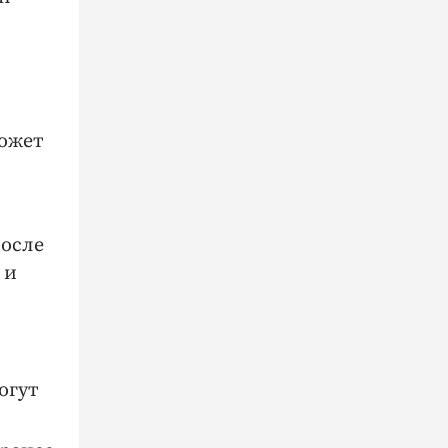
может
после
 и
огут