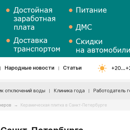
Народные новости
Статьи
+20...+
ик отключений воды
Клиника года
Работодатель г
неров
Керамическая плитка в Санкт-Петербурге
→