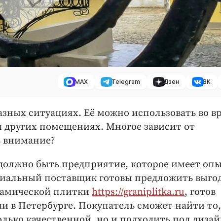
MAX
Telegram
Дзен
ВК
азных ситуациях. Её можно использовать во в
и других помещениях. Многое зависит от
ь внимание?
 должно быть предприятие, которое имеет опы
циальный поставщик готовы предложить выго
ерамической плитки
https://graniplitka.ru
, готов
 в Петербурге. Покупатель сможет найти то,
лько качественной, но и подходить под диза