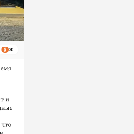
ОК
ремя
т и
дные
 что
йн