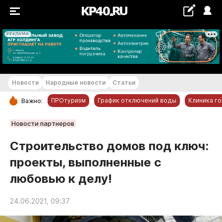
РЕКЛАМА
+16...+17 °С
Новости
Народные новости
Статьи
ПРОтуризм
График отключений воды
Клиника г
Важно:
РУБРИКИ
Новости партнеров
Обнинск
Строительство домов под ключ:
Новости компаний
проекты, выполненные с
Статьи
любовью к делу!
Народные новости
Авто и транспорт
24.06.2021, 09:37
Благоустройство