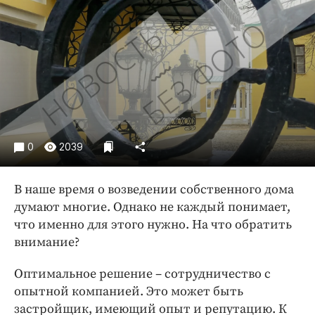
Криминал
Культура
Недвижимость и ЖКХ
Образование
Общество
Погода
Праздники
0
2039
Происшествия
Спорт
В наше время о возведении собственного дома
Экономика и бизнес
думают многие. Однако не каждый понимает,
что именно для этого нужно. На что обратить
ПРОЕКТЫ
внимание?
Блоги
Оптимальное решение – сотрудничество с
Издания
опытной компанией. Это может быть
Медиаперсона
застройщик, имеющий опыт и репутацию. К