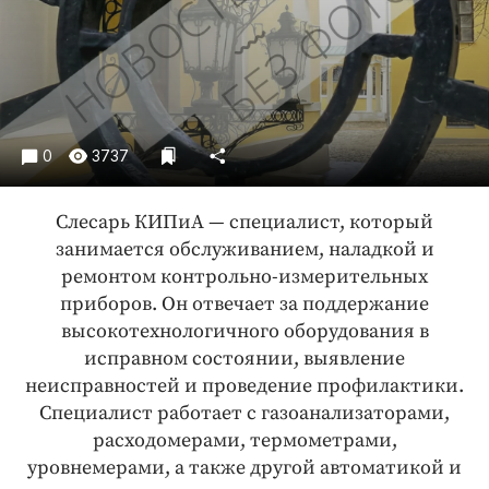
Криминал
Культура
Недвижимость и ЖКХ
Образование
Общество
0
3737
Погода
Праздники
Слесарь КИПиА — специалист, который
Происшествия
занимается обслуживанием, наладкой и
ремонтом контрольно-измерительных
Спорт
приборов. Он отвечает за поддержание
Экономика и бизнес
высокотехнологичного оборудования в
ПРОЕКТЫ
исправном состоянии, выявление
неисправностей и проведение профилактики.
Блоги
Специалист работает с газоанализаторами,
Издания
расходомерами, термометрами,
Медиаперсона
уровнемерами, а также другой автоматикой и