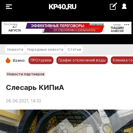
+20...+21 °С
РЕКЛАМА
Новости
Народные новости
Статьи
ПРОтуризм
График отключений воды
Клиника г
Важно:
РУБРИКИ
Новости партнеров
Обнинск
Слесарь КИПиА
Новости компаний
08.06.2021, 14:32
Статьи
Народные новости
Авто и транспорт
Благоустройство