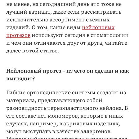
Интересное чтиво
не менее, на сегодняшний день это тоже не
Клиника года
лучший вариант, даже если рассматривать
исключительно ассортимент съемных
Бренд года
изделий. О том, какие виды
нейлоновых
Работодатель года
протезов
используют сегодня в стоматологии
и чем они отличаются друг от друга, читайте
далее в этой статье.
Нейлоновый протез – из чего он сделан и как
выглядит?
Гибкие ортопедические системы создают из
материала, представляющего собой
разновидность термопластичного нейлона. В
его составе нет мономеров, которые в иных
случаях, например, в акриловых изделиях,
могут выступать в качестве аллергенов.