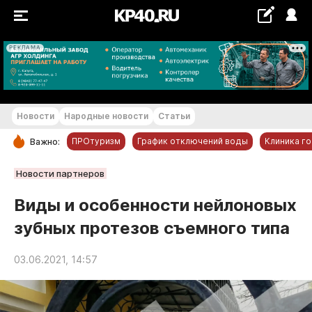
РЕКЛАМА
+22...+23 °С
Новости
Народные новости
Статьи
ПРОтуризм
График отключений воды
Клиника г
Важно:
РУБРИКИ
Новости партнеров
Обнинск
Виды и особенности нейлоновых
Новости компаний
зубных протезов съемного типа
Статьи
Народные новости
03.06.2021, 14:57
Авто и транспорт
Благоустройство