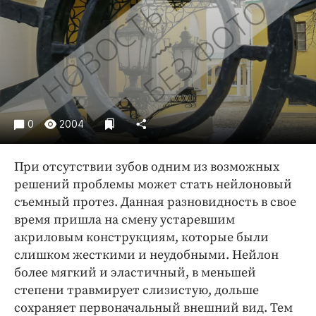
Криминал
Культура
Недвижимость и ЖКХ
Образование
Общество
Погода
0
2004
Праздники
Происшествия
При отсутствии зубов одним из возможных
Спорт
решений проблемы может стать нейлоновый
Экономика и бизнес
съемный протез. Данная разновидность в свое
время пришла на смену устаревшим
ПРОЕКТЫ
акриловым конструкциям, которые были
слишком жесткими и неудобными. Нейлон
Блоги
более мягкий и эластичный, в меньшей
Издания
степени травмирует слизистую, дольше
Медиаперсона
сохраняет первоначальный внешний вид. Тем