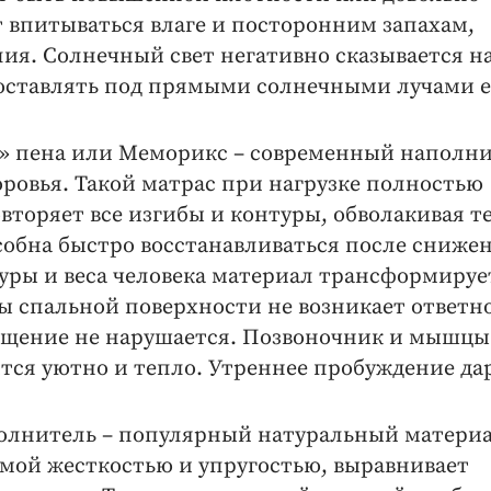
т впитываться влаге и посторонним запахам,
ия. Солнечный свет негативно сказывается н
оставлять под прямыми солнечными лучами е
я» пена или Меморикс – современный наполни
оровья. Такой матрас при нагрузке полностью
торяет все изгибы и контуры, обволакивая те
особна быстро восстанавливаться после сниже
туры и веса человека материал трансформируе
ы спальной поверхности не возникает ответн
ащение не нарушается. Позвоночник и мышцы
тся уютно и тепло. Утреннее пробуждение да
полнитель – популярный натуральный материа
имой жесткостью и упругостью, выравнивает