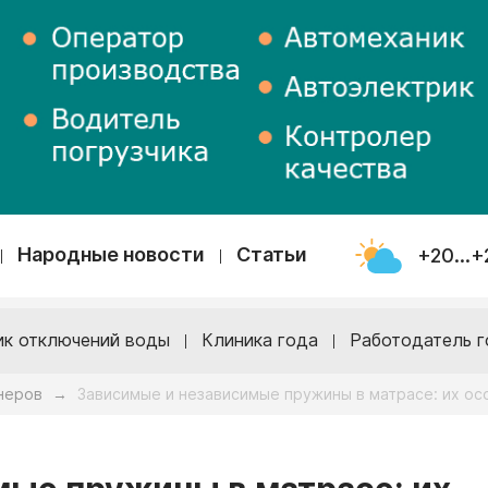
Народные новости
Статьи
+20...+
ик отключений воды
Клиника года
Работодатель г
неров
Зависимые и независимые пружины в матрасе: их ос
→