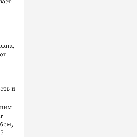
дает
окна,
ют
сть и
ющим
т
бом,
ий