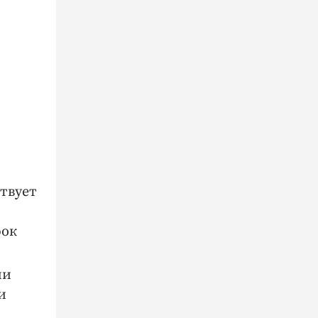
твует
рок
ми
и