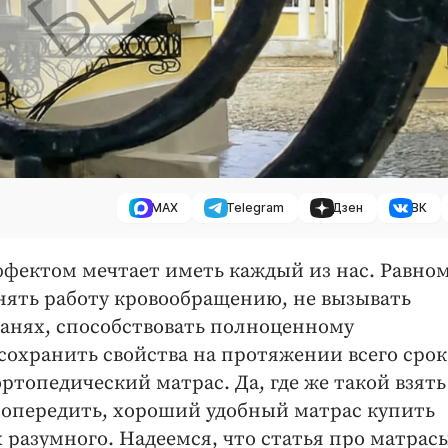
MAX
Telegram
Дзен
ВК
ффектом мечтает иметь каждый из нас. Равно
днять работу кровообращению, не вызывать
анях, способствовать полноценному
сохранить свойства на протяжении всего срок
топедический матрас. Да, где же такой взять
с опередить, хороший удобный матрас купить
х разумного. Надеемся, что статья про матрасы