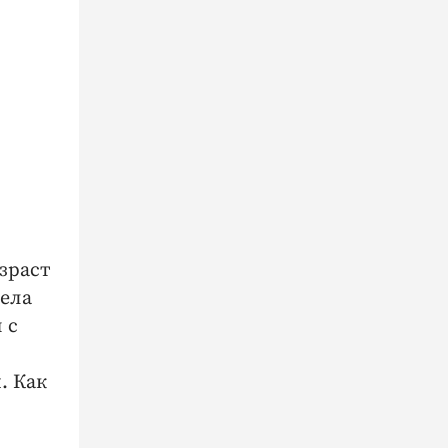
,
зраст
пела
 с
. Как