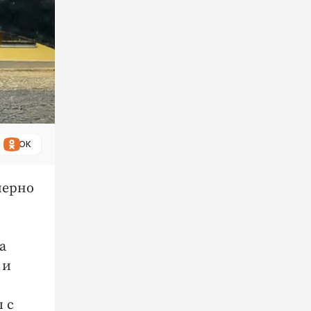
ОК
мерно
а
 и
 с