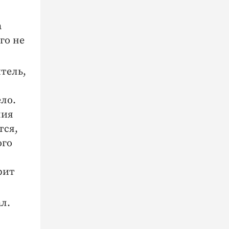
а
го не
тель,
ло.
ния
тся,
ого
рит
л.