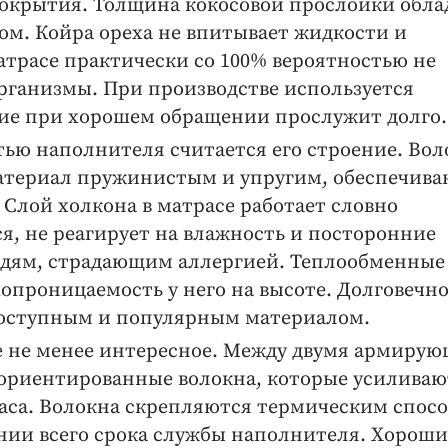
покрытия. Толщина кокосовой прослойки обла
м. Койра ореха не впитывает жидкости и
атрасе практически со 100% вероятностью не
рганизмы. При производстве используется
лие при хорошем обращении прослужит долго.
ью наполнителя считается его строение. Вол
материал пружинистым и упругим, обеспечива
Слой холкона в матрасе работает словно
я, не реагирует на влажность и посторонние
людям, страдающим аллергией. Теплообменные
хопроницаемость у него на высоте. Долговечно
 доступным и популярным материалом.
же не менее интересное. Между двумя армиру
ориентированные волокна, которые усиливаю
аса. Волокна скрепляются термическим спосо
нии всего срока службы наполнителя. Хорош