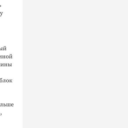
ь
у
вый
 иной
жины
 блок
ольше
,