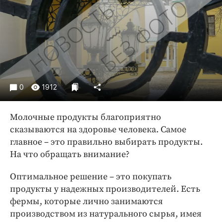
Криминал
Культура
Недвижимость и ЖКХ
Образование
Общество
Погода
0
1912
Праздники
Происшествия
Молочные продукты благоприятно
Спорт
сказываются на здоровье человека. Самое
Экономика и бизнес
главное – это правильно выбирать продукты.
На что обращать внимание?
ПРОЕКТЫ
Оптимальное решение – это покупать
Блоги
продукты у надежных производителей. Есть
Издания
фермы, которые лично занимаются
Медиаперсона
производством из натурального сырья, имея