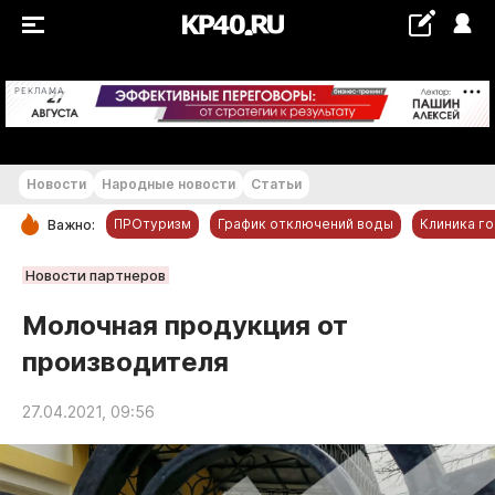
+20...+21 °С
РЕКЛАМА
Новости
Народные новости
Статьи
ПРОтуризм
График отключений воды
Клиника г
Важно:
РУБРИКИ
Новости партнеров
Обнинск
Молочная продукция от
Новости компаний
производителя
Статьи
Народные новости
27.04.2021, 09:56
Авто и транспорт
Благоустройство