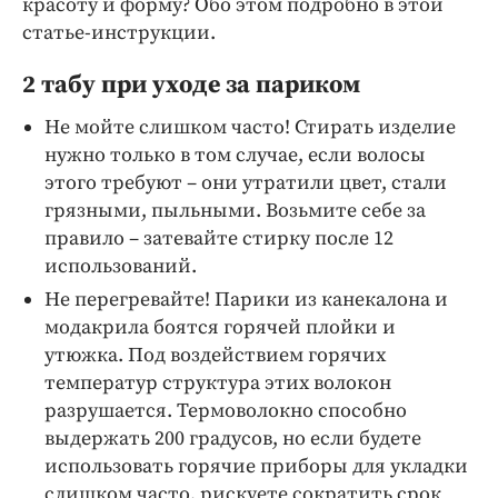
красоту и форму? Обо этом подробно в этой
Интересное чтиво
статье-инструкции.
Клиника года
Бренд года
2 табу при уходе за париком
Работодатель года
Не мойте слишком часто! Стирать изделие
нужно только в том случае, если волосы
этого требуют – они утратили цвет, стали
грязными, пыльными. Возьмите себе за
правило – затевайте стирку после 12
использований.
Не перегревайте! Парики из канекалона и
модакрила боятся горячей плойки и
утюжка. Под воздействием горячих
температур структура этих волокон
разрушается. Термоволокно способно
выдержать 200 градусов, но если будете
использовать горячие приборы для укладки
слишком часто, рискуете сократить срок