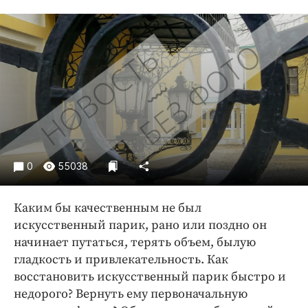
Криминал
Культура
Недвижимость и ЖКХ
Образование
Общество
Погода
Праздники
Происшествия
0
55038
Спорт
Экономика и бизнес
Каким бы качественным не был
ПРОЕКТЫ
искусственный парик, рано или поздно он
начинает путаться, терять объем, былую
Блоги
гладкость и привлекательность. Как
Издания
восстановить искусственный парик быстро и
Медиаперсона
недорого? Вернуть ему первоначальную