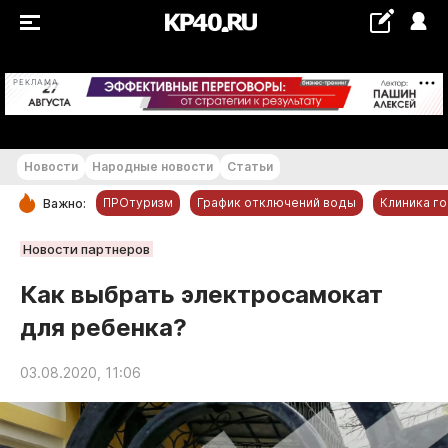
+18...+19 °С
РЕКЛАМА
Новости
Народные новости
Статьи
ПРОтуризм
График отключений воды
Клиника г
Важно:
РУБРИКИ
Новости партнеров
Обнинск
Как выбрать электросамокат
Новости компаний
для ребенка?
Статьи
Народные новости
03.08.2020, 11:06
Авто и транспорт
Благоустройство