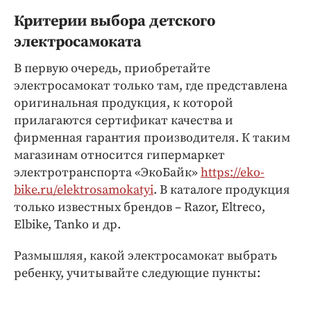
Интересное чтиво
Критерии выбора детского
Клиника года
электросамоката
Бренд года
Работодатель года
В первую очередь, приобретайте
электросамокат только там, где представлена
оригинальная продукция, к которой
прилагаются сертификат качества и
фирменная гарантия производителя. К таким
магазинам относится гипермаркет
электротранспорта «ЭкоБайк»
https://eko-
bike.ru/elektrosamokatyi
. В каталоге продукция
только известных брендов – Razor, Eltreco,
Elbike, Tanko и др.
Размышляя, какой электросамокат выбрать
ребенку, учитывайте следующие пункты: