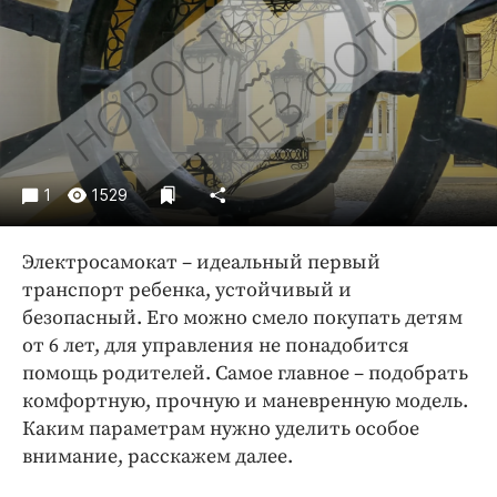
Криминал
Культура
Недвижимость и ЖКХ
Образование
Общество
Погода
1
1529
Праздники
Происшествия
Электросамокат – идеальный первый
Спорт
транспорт ребенка, устойчивый и
Экономика и бизнес
безопасный. Его можно смело покупать детям
от 6 лет, для управления не понадобится
ПРОЕКТЫ
помощь родителей. Самое главное – подобрать
комфортную, прочную и маневренную модель.
Блоги
Каким параметрам нужно уделить особое
Издания
внимание, расскажем далее.
Медиаперсона