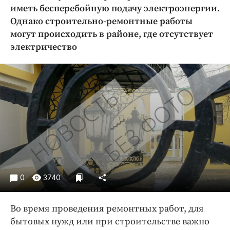
Криминал
иметь бесперебойную подачу электроэнергии.
Однако строительно-ремонтные работы
Культура
могут происходить в районе, где отсутствует
Недвижимость и ЖКХ
электричество
Образование
Общество
Погода
Праздники
Происшествия
Спорт
Экономика и бизнес
ПРОЕКТЫ
0
3740
Блоги
Издания
Во время проведения ремонтных работ, для
Медиаперсона
бытовых нужд или при строительстве важно