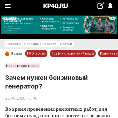
РЕКЛАМА
+16...+17 °С
Новости
Народные новости
Статьи
ПРОтуризм
График отключений воды
Клиника г
Важно:
РУБРИКИ
Новости партнеров
Обнинск
Зачем нужен бензиновый
Новости компаний
генератор?
Статьи
Народные новости
25.06.2020, 13:40
Авто и транспорт
Во время проведения ремонтных работ, для
Благоустройство
бытовых нужд или при строительстве важно