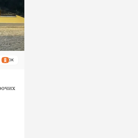
ОК
рочих