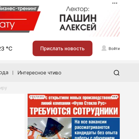
23 °С
Прислать новость
Войти
ода
Интересное чтиво
иру
РЕКЛАМА