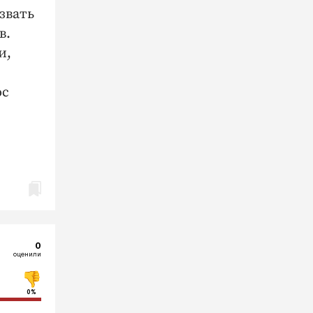
звать
в.
и,
юс
0
оценили
0%