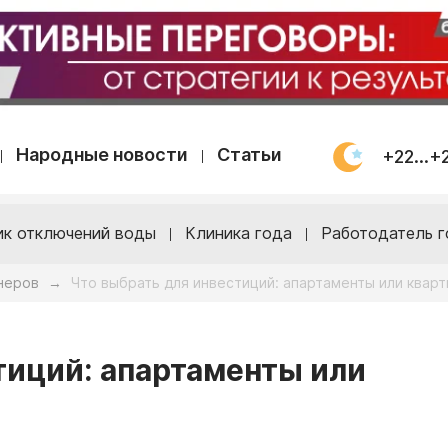
Народные новости
Статьи
+22...+
ик отключений воды
Клиника года
Работодатель г
неров
Что выбрать для инвестиций: апартаменты или кварт
→
тиций: апартаменты или