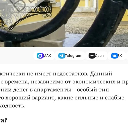
MAX
Telegram
Дзен
ВК
ктически не имеет недостатков. Данный
се времена, независимо от экономических и п
ении денег в апартаменты – особый тип
то хороший вариант, какие сильные и слабые
ходность.
а?