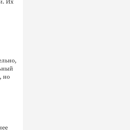
и. Их
ельно,
льный
, но
нее