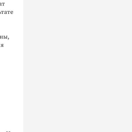
ат
ьтате
ны,
ля