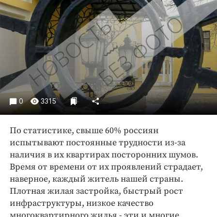
Криминал
Культура
Недвижимость и ЖКХ
Образование
Общество
Погода
Праздники
0
3315
Происшествия
Спорт
По статистике, свыше 60% россиян
Экономика и бизнес
испытывают постоянные трудности из-за
наличия в их квартирах посторонних шумов.
ПРОЕКТЫ
Время от времени от их проявлений страдает,
Блоги
наверное, каждый житель нашей страны.
Издания
Плотная жилая застройка, быстрый рост
инфраструктуры, низкое качество
Медиаперсона
многоквартирного жилья - эти и многие