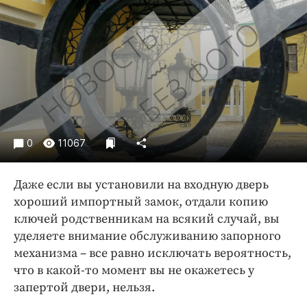
Криминал
Культура
Недвижимость и ЖКХ
Образование
Общество
Погода
Праздники
0
11067
Происшествия
Спорт
Даже если вы установили на входную дверь
Экономика и бизнес
хороший импортный замок, отдали копию
ключей родственникам на всякий случай, вы
ПРОЕКТЫ
уделяете внимание обслуживанию запорного
Блоги
механизма – все равно исключать вероятность,
Издания
что в какой-то момент вы не окажетесь у
запертой двери, нельзя.
Медиаперсона