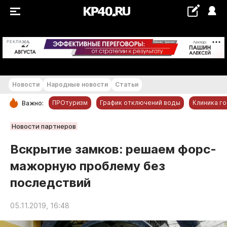
+16...+17 °С
РЕКЛАМА
Новости
Народные новости
Статьи
ПРОтуризм
График отключений воды
Клиника г
Важно:
РУБРИКИ
Новости партнеров
Обнинск
Вскрытие замков: решаем форс-
Новости компаний
мажорную проблему без
Статьи
последствий
Народные новости
Авто и транспорт
05.11.2019, 16:48
Благоустройство