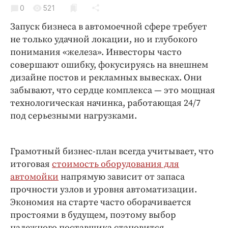
Криминал
0
521
Культура
Запуск бизнеса в автомоечной сфере требует
Недвижимость и ЖКХ
не только удачной локации, но и глубокого
понимания «железа». Инвесторы часто
Образование
совершают ошибку, фокусируясь на внешнем
Общество
дизайне постов и рекламных вывесках. Они
Погода
забывают, что сердце комплекса — это мощная
Праздники
технологическая начинка, работающая 24/7
Происшествия
под серьезными нагрузками.
Спорт
Экономика и бизнес
Грамотный бизнес-план всегда учитывает, что
итоговая
стоимость оборудования для
ПРОЕКТЫ
автомойки
напрямую зависит от запаса
Блоги
прочности узлов и уровня автоматизации.
Издания
Экономия на старте часто оборачивается
простоями в будущем, поэтому выбор
Медиаперсона
надежного поставщика становится