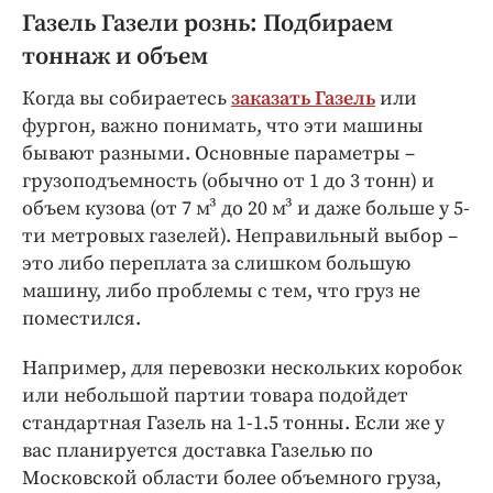
Криминал
Газель Газели рознь: Подбираем
Культура
тоннаж и объем
Недвижимость и ЖКХ
Когда вы собираетесь
заказать Газель
или
Образование
фургон, важно понимать, что эти машины
Общество
бывают разными. Основные параметры –
грузоподъемность (обычно от 1 до 3 тонн) и
Погода
объем кузова (от 7 м³ до 20 м³ и даже больше у 5-
Праздники
ти метровых газелей). Неправильный выбор –
Происшествия
это либо переплата за слишком большую
Спорт
машину, либо проблемы с тем, что груз не
Экономика и бизнес
поместился.
ПРОЕКТЫ
Например, для перевозки нескольких коробок
или небольшой партии товара подойдет
Блоги
стандартная Газель на 1-1.5 тонны. Если же у
Издания
вас планируется доставка Газелью по
Медиаперсона
Московской области более объемного груза,