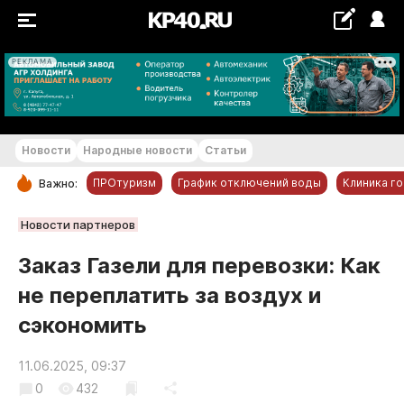
РЕКЛАМА
+19...+20 °С
Новости
Народные новости
Статьи
ПРОтуризм
График отключений воды
Клиника г
Важно:
РУБРИКИ
Новости партнеров
Обнинск
Заказ Газели для перевозки: Как
Новости компаний
не переплатить за воздух и
Статьи
сэкономить
Народные новости
Авто и транспорт
11.06.2025, 09:37
Благоустройство
0
432