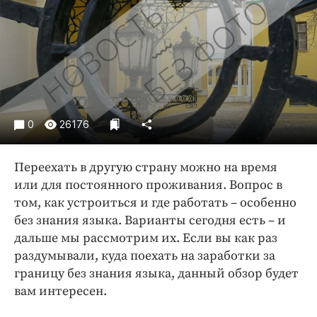
Криминал
Культура
Недвижимость и ЖКХ
Образование
Общество
Погода
0
26176
Праздники
Происшествия
Переехать в другую страну можно на время
Спорт
или для постоянного проживания. Вопрос в
Экономика и бизнес
том, как устроиться и где работать – особенно
без знания языка. Варианты сегодня есть – и
ПРОЕКТЫ
дальше мы рассмотрим их. Если вы как раз
раздумывали, куда поехать на заработки за
Блоги
границу без знания языка, данный обзор будет
Издания
вам интересен.
Медиаперсона