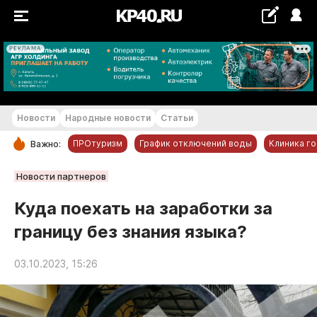
РЕКЛАМА
+28...+29 °С
Новости
Народные новости
Статьи
ПРОтуризм
График отключений воды
Клиника г
Важно:
РУБРИКИ
Новости партнеров
Обнинск
Куда поехать на заработки за
Новости компаний
границу без знания языка?
Статьи
Народные новости
03.10.2023, 15:26
Авто и транспорт
Благоустройство