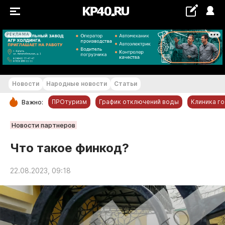
РЕКЛАМА
+18...+19 °С
Новости
Народные новости
Статьи
ПРОтуризм
График отключений воды
Клиника г
Важно:
РУБРИКИ
Новости партнеров
Обнинск
Что такое финкод?
Новости компаний
22.08.2023, 09:18
Статьи
Народные новости
Авто и транспорт
Благоустройство