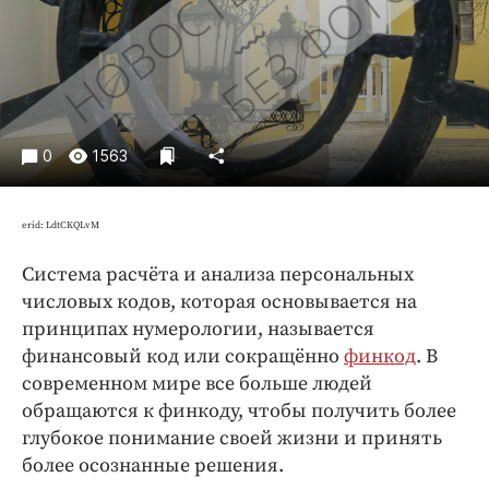
Криминал
Культура
Недвижимость и ЖКХ
Образование
Общество
0
1563
Погода
Праздники
erid: LdtCKQLvM
Происшествия
Система расчёта и анализа персональных
Спорт
числовых кодов, которая основывается на
Экономика и бизнес
принципах нумерологии, называется
ПРОЕКТЫ
финансовый код или сокращённо
финкод
. В
современном мире все больше людей
Блоги
обращаются к финкоду, чтобы получить более
Издания
глубокое понимание своей жизни и принять
Медиаперсона
более осознанные решения.