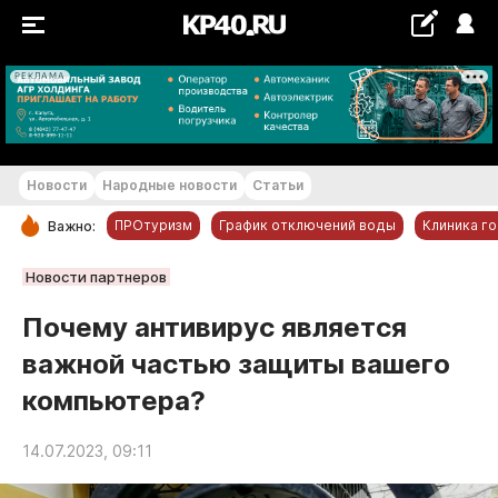
РЕКЛАМА
+22...+23 °С
Новости
Народные новости
Статьи
ПРОтуризм
График отключений воды
Клиника г
Важно:
РУБРИКИ
Новости партнеров
Обнинск
Почему антивирус является
Новости компаний
важной частью защиты вашего
Статьи
компьютера?
Народные новости
Авто и транспорт
14.07.2023, 09:11
Благоустройство