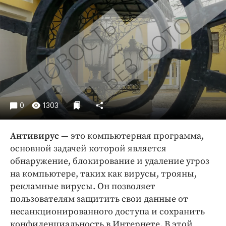
Криминал
Культура
Недвижимость и ЖКХ
Образование
Общество
Погода
Праздники
0
1303
Происшествия
Спорт
Антивирус
— это компьютерная программа,
Экономика и бизнес
основной задачей которой является
обнаружение, блокирование и удаление угроз
ПРОЕКТЫ
на компьютере, таких как вирусы, трояны,
Блоги
рекламные вирусы. Он позволяет
Издания
пользователям защитить свои данные от
несанкционированного доступа и сохранить
Медиаперсона
конфиденциальность в Интернете. В этой