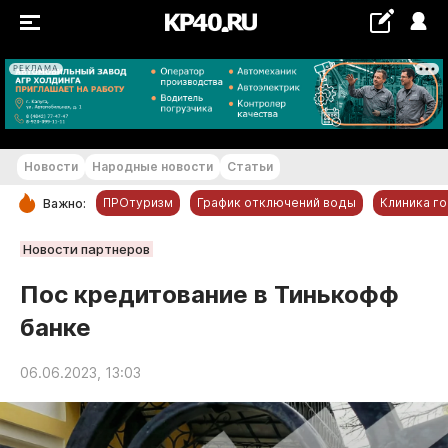
РЕКЛАМА
+16...+17 °С
Новости
Народные новости
Статьи
ПРОтуризм
График отключений воды
Клиника г
Важно:
РУБРИКИ
Новости партнеров
Обнинск
Пос кредитование в Тинькофф
Новости компаний
банке
Статьи
Народные новости
06.06.2023, 13:03
Авто и транспорт
Благоустройство