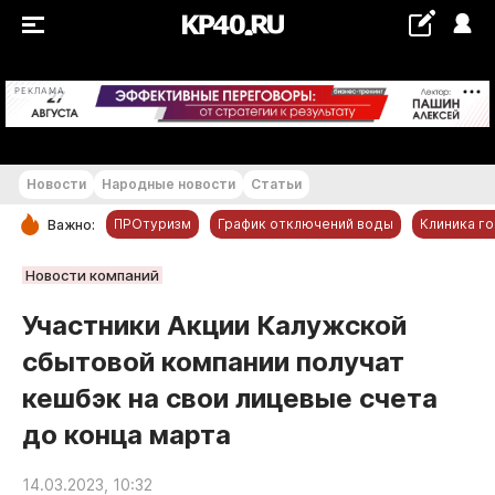
+16...+17 °С
РЕКЛАМА
Новости
Народные новости
Статьи
ПРОтуризм
График отключений воды
Клиника г
Важно:
РУБРИКИ
Новости компаний
Обнинск
Участники Акции Калужской
Новости компаний
сбытовой компании получат
Статьи
кешбэк на свои лицевые счета
Народные новости
до конца марта
Авто и транспорт
Благоустройство
14.03.2023, 10:32