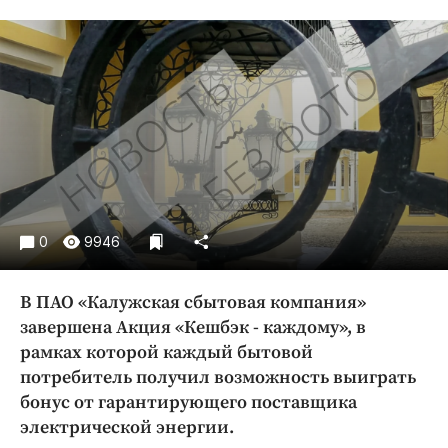
Криминал
Культура
Недвижимость и ЖКХ
Образование
Общество
Погода
Праздники
Происшествия
0
9946
Спорт
Экономика и бизнес
В ПАО «Калужская сбытовая компания»
ПРОЕКТЫ
завершена Акция «Кешбэк - каждому», в
рамках которой каждый бытовой
Блоги
потребитель получил возможность выиграть
Издания
бонус от гарантирующего поставщика
Медиаперсона
электрической энергии.