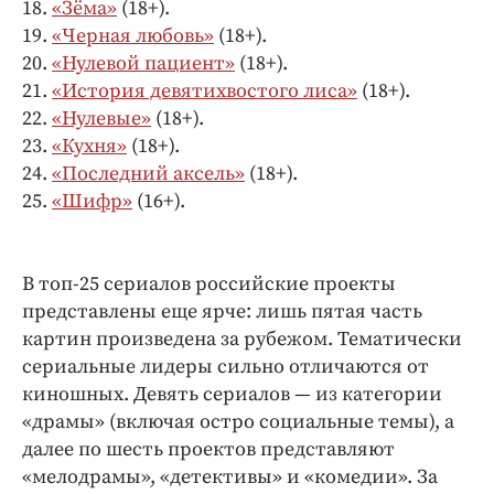
18.
«Зёма»
(18+).
19.
«Черная любовь»
(18+).
20.
«Нулевой пациент»
(18+).
21.
«История девятихвостого лиса»
(18+).
22.
«Нулевые»
(18+).
23.
«Кухня»
(18+).
24.
«Последний аксель»
(18+).
25.
«Шифр»
(16+).
В топ-25 сериалов российские проекты
представлены еще ярче: лишь пятая часть
картин произведена за рубежом. Тематически
сериальные лидеры сильно отличаются от
киношных. Девять сериалов — из категории
«драмы» (включая остро социальные темы), а
далее по шесть проектов представляют
«мелодрамы», «детективы» и «комедии». За