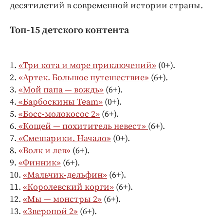
десятилетий в современной истории страны.
Топ-15 детского контента
1.
«Три кота и море приключений»
(0+).
2.
«Артек. Большое путешествие»
(6+).
3.
«Мой папа — вождь»
(6+).
4.
«Барбоскины Team»
(0+).
5.
«Босс-молокосос 2»
(6+).
6.
«Кощей — похититель невест»
(6+).
7.
«Смешарики. Начало»
(0+).
8.
«Волк и лев»
(6+).
9.
«Финник»
(6+).
10.
«Мальчик-дельфин»
(6+).
11.
«Королевский корги»
(6+).
12.
«Мы — монстры 2»
(6+).
13.
«Зверопой 2»
(6+).