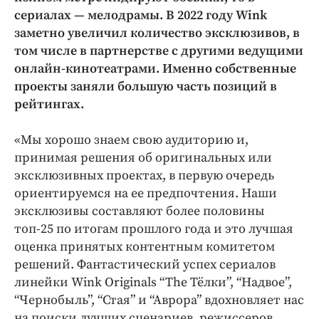
Интересное чтиво
сериалах — мелодрамы. В 2022 году Wink
Клиника года
заметно увеличил количество эксклюзивов, в
Бренд года
том числе в партнерстве с другими ведущими
Работодатель года
онлайн-кинотеатрами. Именно собственные
проекты заняли большую часть позиций в
рейтингах.
«Мы хорошо знаем свою аудиторию и,
принимая решения об оригинальных или
эксклюзивных проектах, в первую очередь
ориентируемся на ее предпочтения. Наши
эксклюзивы составляют более половины
топ-25 по итогам прошлого года и это лучшая
оценка принятых контентным комитетом
решений. Фантастический успех сериалов
линейки Wink Originals “The Тёлки”, “Надвое”,
“Чернобыль”, “Стая” и “Аврора” вдохновляет нас
на поиски лучших сценариев, режиссеров,