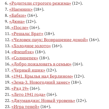
6.
«Родители строгого режима»
(12+).
7.
«Наемник»
(18+).
8.
«Бабки»
(16+).
9.
«Дюна»
(12+).
10.
«После»
(16+).
11.
«Решала: Брат»
(18+).
12.
«Человек-паук: Возвращение домой»
(16+).
13.
«Холодное золото»
(16+).
14.
«Флешбэк»
(18+).
15.
«Солнцепек»
(18+).
16.
«Добро пожаловать в семью»
(16+).
17.
«Черный ящик»
(12+).
18.
«1941. Крылья над Берлином»
(12+).
19.
«Зема-3. Новогодний замес»
(18+).
20.
«Ряд 19»
(16+).
21.
«Лето 1941 года»
(16+).
22.
«Джуманджи: Новый уровень»
(12+).
23.
«Игра теней»
(16+).