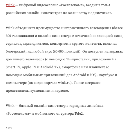
Wink
— цифровой видеосервис «Ростелекома», входит в топ-3
российских онлайн-кинотеатров по количеству подписчиков.
Wink объединяет преимущества интерактивного телевидения (более
300 телеканалов) и онлайн-кинотеатра с отличной коллекцией кино,
сериалов, мультфильмов, концертов и другого контента, включая
блогерский, на любой вкус (60 000 позиций). Он доступен на экранах
домашнего телевизора (с помощью ТВ-приставки, приложений в
Smart TV, Apple TV и Android TV), смартфоне или планшете (с
помощью мобильных приложений для Android и iOS), ноутбуке и
компьютере (на видеопортале wink.ru). Также в сервисе
представлены аудиокниги и караоке.
Wink — базовый онлайн-кинотеатр в тарифных линейках
«Ростелекома» и мобильного оператора Tele2.
* * *