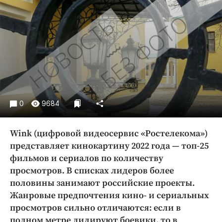
Криминал
Культура
Недвижимость и ЖКХ
Образование
Общество
Погода
Праздники
0
9684
Происшествия
Спорт
Wink (цифровой видеосервис «Ростелекома»)
Экономика и бизнес
представляет кинокартину 2022 года — топ-25
фильмов и сериалов по количеству
ПРОЕКТЫ
просмотров. В списках лидеров более
Блоги
половины занимают российские проекты.
Издания
Жанровые предпочтения кино- и сериальных
просмотров сильно отличаются: если в
Медиаперсона
полном метре лидируют боевики, то в