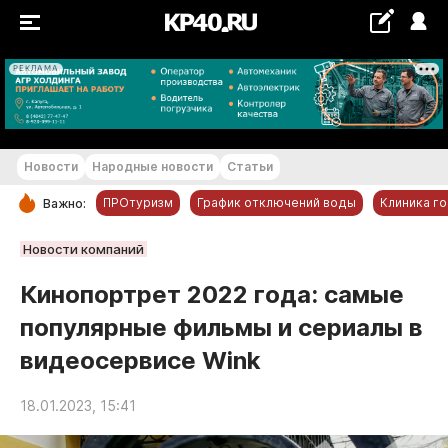
РЕКЛАМА
+21...+22 °С
Новости
Народные новости
Статьи
ПРОтуризм
График отключений воды
Клиника г
Важно:
РУБРИКИ
Новости компаний
Обнинск
Кинопортрет 2022 года: самые
Новости компаний
популярные фильмы и сериалы в
Статьи
видеосервисе Wink
Народные новости
Авто и транспорт
18.01.2023, 15:41
Благоустройство